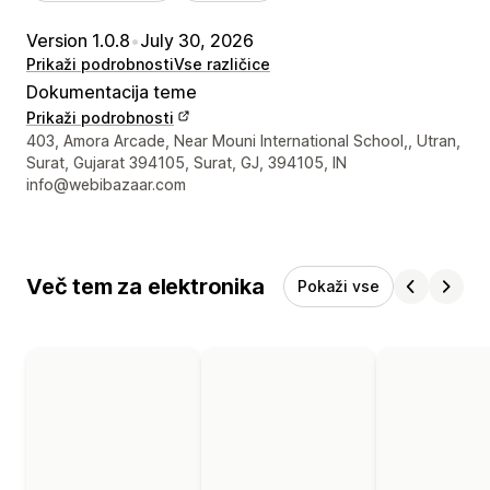
Version 1.0.8
•
July 30, 2026
Prikaži podrobnosti
Vse različice
Dokumentacija teme
Prikaži podrobnosti
Podatki za stik z oblikovalcem
403, Amora Arcade, Near Mouni International School,, Utran,
Surat, Gujarat 394105, Surat, GJ, 394105, IN
info@webibazaar.com
Več tem za elektronika
Pokaži vse