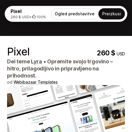
Pixel
Ogled predstavitve
Preizkusi
260 $ USD
•
100%
Pixel
260 $
USD
Del teme
Lyra
•
Opremite svojo trgovino –
hitro, prilagodljivo in pripravljeno na
prihodnost.
od
Webibazaar Templates