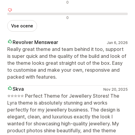
Nevtralne ocene
0
Negativne ocene
0
Vse ocene
Revolver Menswear
Jan 6, 2026
Really great theme and team behind it too, support
is super quick and the quality of the build and look of
the theme looks great straight out of the box. Easy
to customise and make your own, responsive and
packed with features.
Skva
Nov 20, 2025
⭐️⭐️⭐️⭐️⭐️ Perfect Theme for Jewellery Stores! The
Lyra theme is absolutely stunning and works
perfectly for my jewellery business. The design is
elegant, clean, and luxurious exactly the look I
wanted for showcasing high-quality jewellery. My
product photos shine beautifully, and the theme