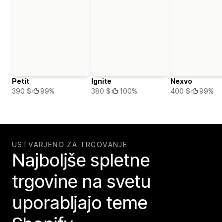
Petit
Ignite
Nexvo
390 $
99%
380 $
100%
400 $
99%
USTVARJENO ZA TRGOVANJE
Najboljše spletne
trgovine na svetu
uporabljajo teme