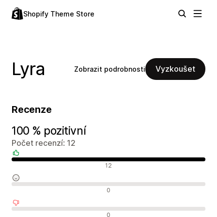
Shopify Theme Store
Lyra
Vyzkoušet
Zobrazit podrobnosti
Recenze
100 % pozitivní
Počet recenzí: 12
Pozitivní recenze
12
Neutrální recenze
0
Negativní recenze
0