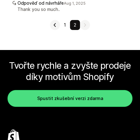
Odpověď od návrháře
Aug 1, 2025
Thank you so much..
1
2
Tvořte rychle a zvyšte prodeje
díky motivům Shopify
Spustit zkušební verzi zdarma