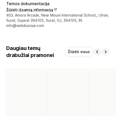
Temos dokumentacija
Žiūrėti išsamią informaciją
Kūrėjo kontaktiniai duomenys
403, Amora Arcade, Near Mouni International School,, Utran,
Surat, Gujarat 394105, Surat, GJ, 394105, IN
info@webibazaar.com
Daugiau temų
Žiūrėti visus
drabužiai pramonei