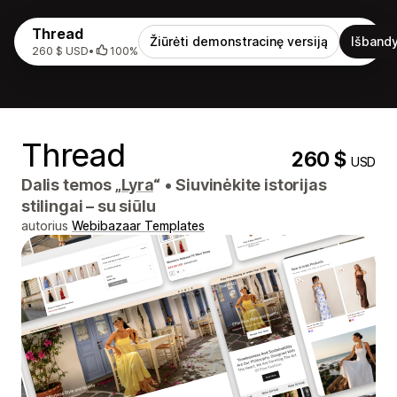
Thread
Žiūrėti demonstracinę versiją
Išbandy
260 $ USD
•
100%
Thread
260 $
USD
Dalis temos „
Lyra
“
•
Siuvinėkite istorijas
stilingai – su siūlu
autorius
Webibazaar Templates