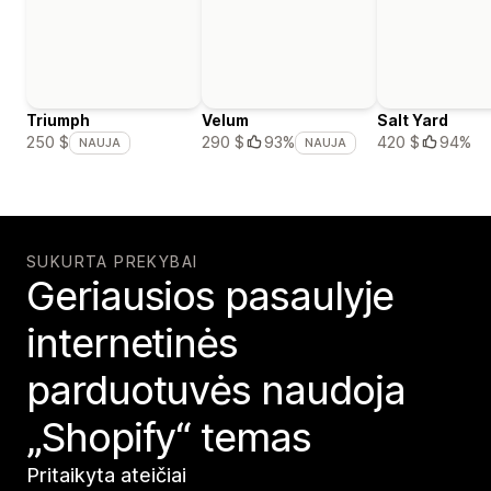
Triumph
Velum
Salt Yard
420 $
94%
250 $
290 $
93%
NAUJA
NAUJA
SUKURTA PREKYBAI
Geriausios pasaulyje
internetinės
parduotuvės naudoja
„Shopify“ temas
Pritaikyta ateičiai