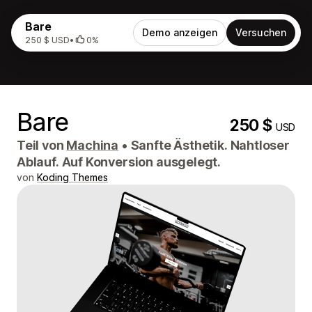
Bare
Demo anzeigen
Versuchen
250 $ USD
•
0%
Bare
250 $
USD
Teil von
Machina
•
Sanfte Ästhetik. Nahtloser
Ablauf. Auf Konversion ausgelegt.
von
Koding Themes