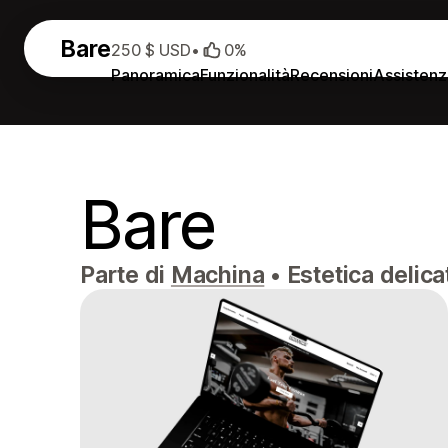
Bare
250 $ USD
•
0%
Panoramica
Funzionalità
Recensioni
Assistenz
Bare
Parte di
Machina
•
Estetica delica