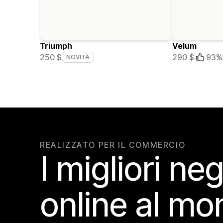
Triumph
Velum
250 $
290 $
93%
NOVITÀ
REALIZZATO PER IL COMMERCIO
I migliori ne
online al m