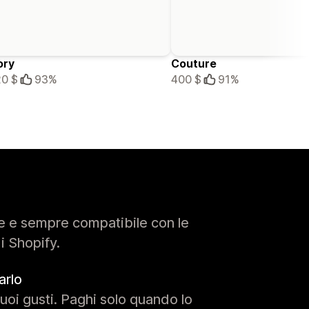
ory
Couture
0 $
93%
400 $
91%
e e sempre compatibile con le
di Shopify.
arlo
uoi gusti. Paghi solo quando lo