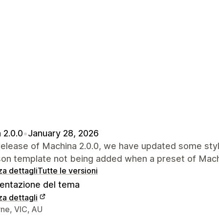
 2.0.0
•
January 28, 2026
 release of Machina 2.0.0, we have updated some styli
son template not being added when a preset of Machin
za dettagli
Tutte le versioni
ntazione del tema
za dettagli
 del designer
ne, VIC, AU