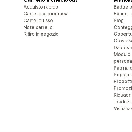
Acquisto rapido
Badge pe
Carrello a comparsa
Banner 
Carrello fisso
Blog
Note carrello
Contegg
Ritiro in negozio
Copertu
Cross-se
Da destr
Modulo 
personal
Pagina 
Pop up 
Prodotti
Promozi
Riquadri
Traduzio
Visualiz