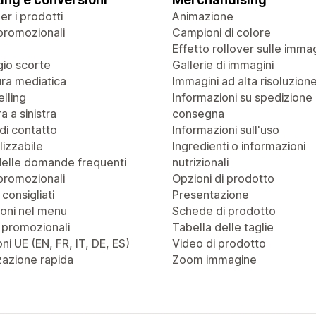
r i prodotti
Animazione
promozionali
Campioni di colore
Effetto rollover sulle immag
io scorte
Gallerie di immagini
ra mediatica
Immagini ad alta risoluzion
lling
Informazioni su spedizione
a a sinistra
consegna
di contatto
Informazioni sull'uso
izzabile
Ingredienti o informazioni
delle domande frequenti
nutrizionali
promozionali
Opzioni di prodotto
 consigliati
Presentazione
oni nel menu
Schede di prodotto
 promozionali
Tabella delle taglie
ni UE (EN, FR, IT, DE, ES)
Video di prodotto
zazione rapida
Zoom immagine