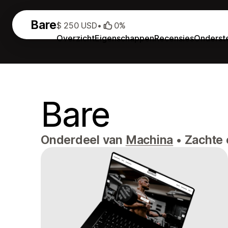
Bare
$ 250 USD
•
0%
Overzicht
Eigenschappen
Recensies
Onderst
Bare
Onderdeel van
Machina
•
Zachte 