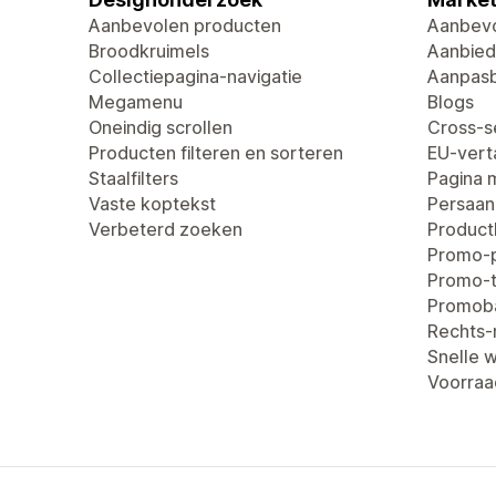
Aanbevolen producten
Aanbevo
Broodkruimels
Aanbied
Collectiepagina-navigatie
Aanpasb
Megamenu
Blogs
Oneindig scrollen
Cross-se
Producten filteren en sorteren
EU-verta
Staalfilters
Pagina 
Vaste koptekst
Persaan
Verbeterd zoeken
Produc
Promo-
Promo-t
Promob
Rechts-n
Snelle 
Voorraa