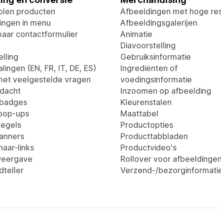
len producten
Afbeeldingen met hoge res
ingen in menu
Afbeeldingsgalerijen
aar contactformulier
Animatie
Diavoorstelling
lling
Gebruiksinformatie
lingen (EN, FR, IT, DE, ES)
Ingrediënten of
met veelgestelde vragen
voedingsinformatie
dacht
Inzoomen op afbeelding
tbadges
Kleurenstalen
pop-ups
Maattabel
egels
Productopties
anners
Producttabbladen
aar-links
Productvideo's
weergave
Rollover voor afbeeldinge
dteller
Verzend-/bezorginformati