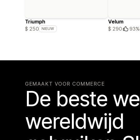
Triumph
Velum
$ 250
$ 290
93%
NIEUW
GEMAAKT VOOR COMMERCE
De beste w
wereldwijd