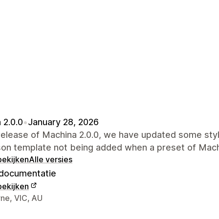
 2.0.0
•
January 28, 2026
 release of Machina 2.0.0, we have updated some styli
son template not being added when a preset of Machin
bekijken
Alle versies
documentatie
bekijken
gegevens ontwerper
ne, VIC, AU