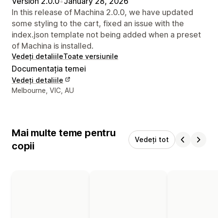
Version 2.0.0
•
January 28, 2026
In this release of Machina 2.0.0, we have updated
some styling to the cart, fixed an issue with the
index.json template not being added when a preset
of Machina is installed.
Vedeți detaliile
Toate versiunile
Documentația temei
Vedeți detaliile
Detaliile de contact ale designerului
Melbourne, VIC, AU
Mai multe teme pentru
Vedeți tot
copii