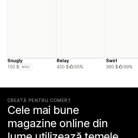
Snugly
Relay
Swirl
420 $
95%
360 $
99%
150 $
NOU
CREATĂ PENTRU COMERȚ
Cele mai bune
magazine online din
lume utilizează temele