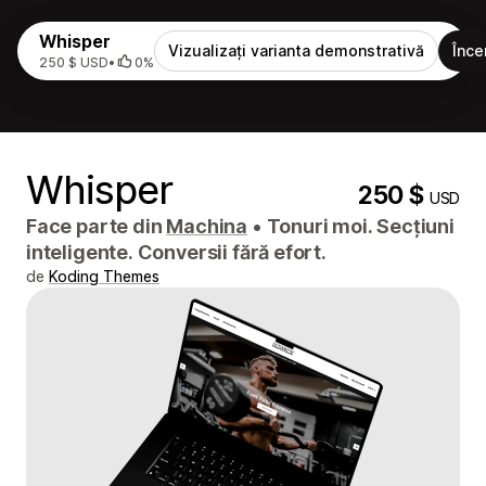
Whisper
Vizualizați varianta demonstrativă
Înce
250 $ USD
•
0%
Whisper
250 $
USD
Face parte din
Machina
•
Tonuri moi. Secțiuni
inteligente. Conversii fără efort.
de
Koding Themes