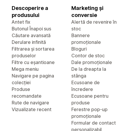
Descoperire a
Marketing și
produsului
conversie
Antet fix
Alertă de revenire în
Butonul Înapoi sus
stoc
Căutare avansată
Bannere
Derulare infinită
promoționale
Filtrarea și sortarea
Bloguri
produselor
Contor de stoc
Filtre cu eșantioane
Dale promoționale
Mega meniu
De la dreapta la
Navigare pe pagina
stânga
colecției
Ecusoane de
Produse
încredere
recomandate
Ecusoane pentru
Rute de navigare
produse
Vizualizate recent
Ferestre pop-up
promoționale
Formular de contact
personalizabil