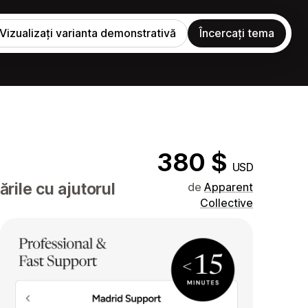
Vizualizați varianta demonstrativă
Încercați tema
380 $
USD
rile cu ajutorul
de
Apparent
Collective