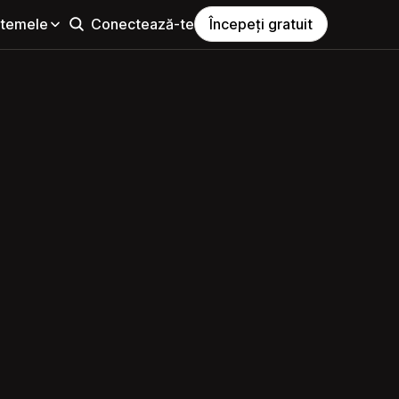
i temele
Conectează-te
Începeți gratuit