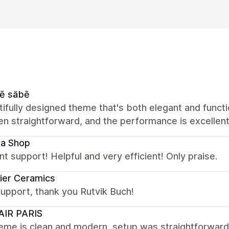
ē säbē
ifully designed theme that's both elegant and functio
n straightforward, and the performance is excellent
la Shop
nt support! Helpful and very efficient! Only praise.
ier Ceramics
upport, thank you Rutvik Buch!
AIR PARIS
eme is clean and modern, setup was straightforward,