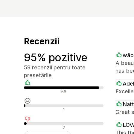
Recenzii
95% pozitive
wäb
A beaut
59 recenzii pentru toate
has bee
presetările
Ade
Recenzii pozitive
Excelle
56
Natt
Recenzii neutre
1
Great s
LOV
Recenzii negative
2
This th