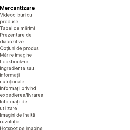
Mercantizare
Videoclipuri cu
produse
Tabel de mărimi
Prezentare de
diapozitive
Opțiuni de produs
Mărire imagine
Lookbook-uri
Ingrediente sau
informații
nutriționale
Informații privind
expedierea/livrarea
Informații de
utilizare
Imagini de înaltă
rezoluție
Hotspot pe imagine