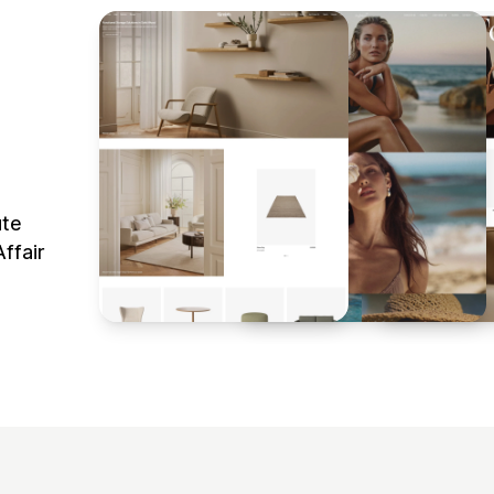
ute
ffair