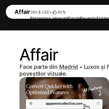
Affair
380 $ USD
•
95%
Prezentare generală
Funcții
Recenzii
Asiste
Affair
Face parte din
Madrid
•
Luxos și f
poveștilor vizuale.