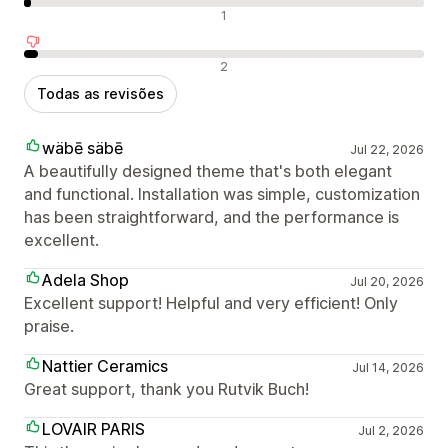
Avaliações neutras
1
Avaliações negativas
2
Todas as revisões
wäbē säbē
Jul 22, 2026
A beautifully designed theme that's both elegant
and functional. Installation was simple, customization
has been straightforward, and the performance is
excellent.
Adela Shop
Jul 20, 2026
Excellent support! Helpful and very efficient! Only
praise.
Nattier Ceramics
Jul 14, 2026
Great support, thank you Rutvik Buch!
LOVAIR PARIS
Jul 2, 2026