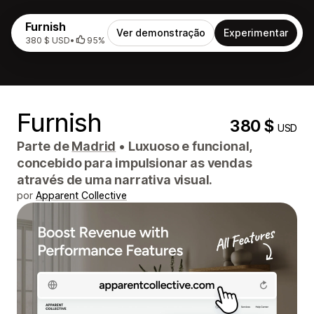
Furnish
Ver demonstração
Experimentar
380 $ USD
•
95%
Furnish
380 $
USD
Parte de
Madrid
•
Luxuoso e funcional,
concebido para impulsionar as vendas
através de uma narrativa visual.
por
Apparent Collective