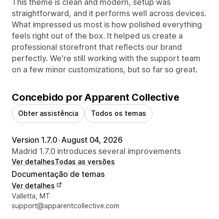
This theme is clean and modern, setup was
straightforward, and it performs well across devices.
What impressed us most is how polished everything
feels right out of the box. It helped us create a
professional storefront that reflects our brand
perfectly. We're still working with the support team
on a few minor customizations, but so far so great.
Concebido por Apparent Collective
Obter assistência
Todos os temas
Version 1.7.0
•
August 04, 2026
Madrid 1.7.0 introduces several improvements
Ver detalhes
Todas as versões
Documentação de temas
Ver detalhes
Detalhes de contacto do designer
Valletta, MT
support@apparentcollective.com