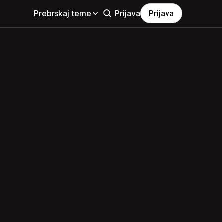
Prebrskaj teme
Prijava
Prijava