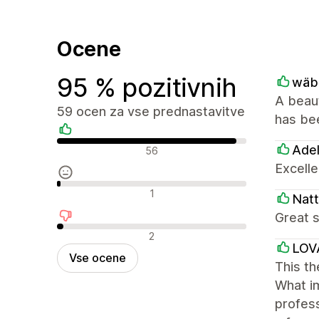
Ocene
95 % pozitivnih
wäb
A beaut
59 ocen za vse prednastavitve
has bee
Pozitivne ocene
Ade
56
Excelle
Nevtralne ocene
1
Natt
Great s
Negativne ocene
2
LOV
Vse ocene
This th
What im
profess