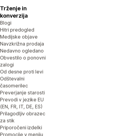
Trženje in
konverzija
Blogi
Hitri predogled
Medijske objave
Navzkrižna prodaja
Nedavno ogledano
Obvestilo o ponovni
zalogi
Od desne proti levi
Odštevalni
časomerilec
Preverjanje starosti
Prevodi v jezike EU
(EN, FR, IT, DE, ES)
Prilagodljiv obrazec
za stik
Priporočeni izdelki
Promocije v meniju