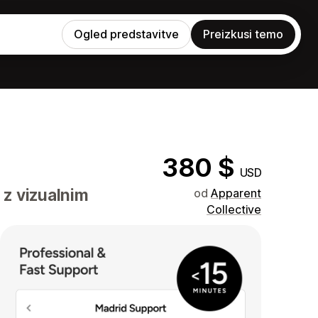
Ogled predstavitve
Preizkusi temo
380 $
USD
 z vizualnim
od
Apparent
Collective