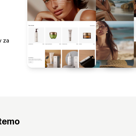
v za
 temo