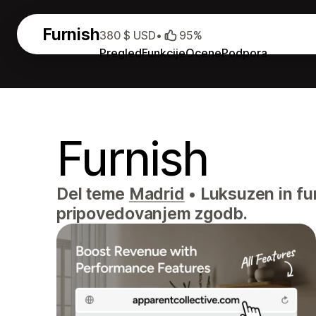
Furnish
380 $ USD
•
95%
Pregled
Funkcije
Ocene
Podpora
Furnish
Del teme
Madrid
•
Luksuzen in fun
pripovedovanjem zgodb.