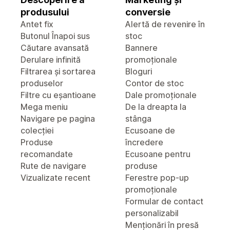
produsului
conversie
Antet fix
Alertă de revenire în
Butonul Înapoi sus
stoc
Căutare avansată
Bannere
Derulare infinită
promoționale
Filtrarea și sortarea
Bloguri
produselor
Contor de stoc
Filtre cu eșantioane
Dale promoționale
Mega meniu
De la dreapta la
Navigare pe pagina
stânga
colecției
Ecusoane de
Produse
încredere
recomandate
Ecusoane pentru
Rute de navigare
produse
Vizualizate recent
Ferestre pop-up
promoționale
Formular de contact
personalizabil
Menționări în presă