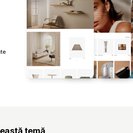
ute
ceastă temă