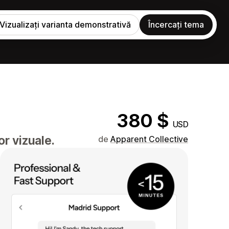
Vizualizați varianta demonstrativă
Încercați tema
380 $
USD
or vizuale.
de
Apparent Collective