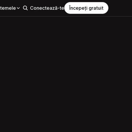
i temele
Conectează-te
Începeți gratuit