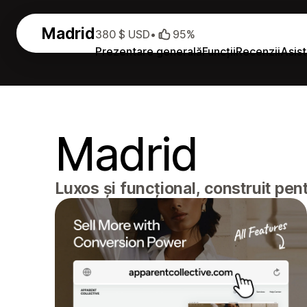
Madrid
380 $ USD
•
95%
Prezentare generală
Funcții
Recenzii
Asis
Madrid
Luxos și funcțional, construit pent