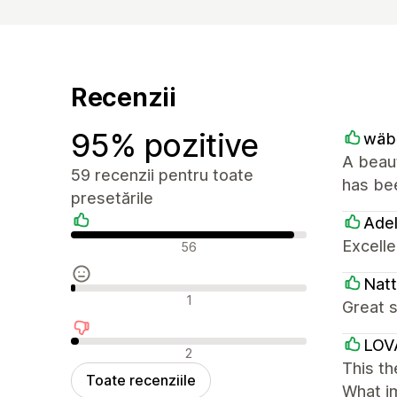
Recenzii
95% pozitive
wäb
A beaut
59 recenzii pentru toate
has bee
presetările
Ade
Recenzii pozitive
Excelle
56
Natt
Recenzii neutre
1
Great s
LOV
Recenzii negative
2
This th
Toate recenziile
What im