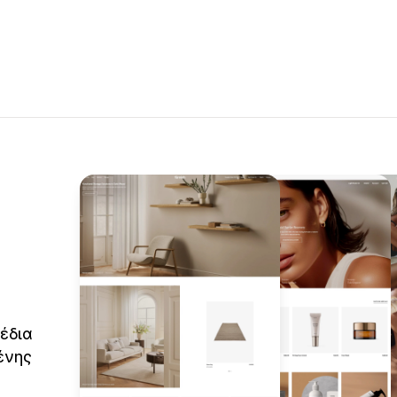
έδια
ένης