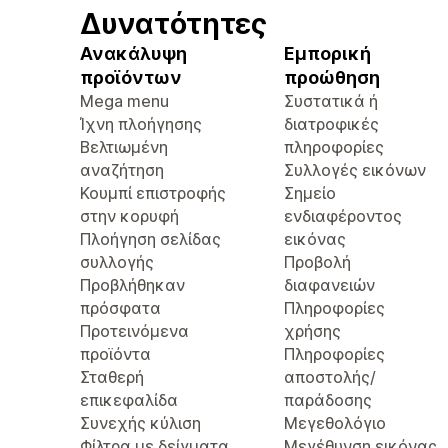
Δυνατότητες
Ανακάλυψη
Εμπορική
προϊόντων
προώθηση
Mega menu
Συστατικά ή
Ίχνη πλοήγησης
διατροφικές
Βελτιωμένη
πληροφορίες
αναζήτηση
Συλλογές εικόνων
Κουμπί επιστροφής
Σημείο
στην κορυφή
ενδιαφέροντος
Πλοήγηση σελίδας
εικόνας
συλλογής
Προβολή
Προβλήθηκαν
διαφανειών
πρόσφατα
Πληροφορίες
Προτεινόμενα
χρήσης
προϊόντα
Πληροφορίες
Σταθερή
αποστολής/
επικεφαλίδα
παράδοσης
Συνεχής κύλιση
Μεγεθολόγιο
Φίλτρα με δείγματα
Μεγέθυνση εικόνας