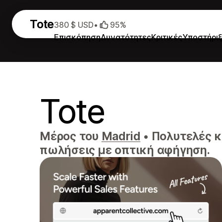
Tote
380 $ USD
•
95%
Επισκόπηση
Δυνατότητες
Κριτικές
Υποστήρι
Tote
Μέρος του
Madrid
•
Πολυτελές κα
πωλήσεις με οπτική αφήγηση.