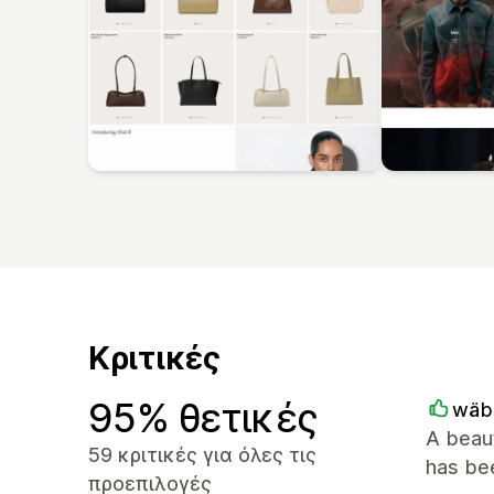
Κριτικές
95% θετικές
wäb
A beaut
59 κριτικές για όλες τις
has bee
προεπιλογές