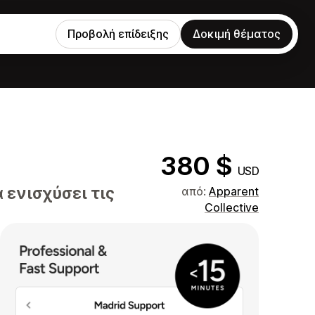
Προβολή επίδειξης
Δοκιμή θέματος
380 $
USD
 ενισχύσει τις
από:
Apparent
Collective