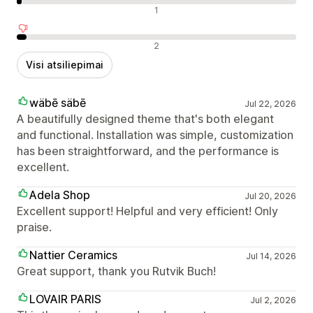
Neutralūs atsiliepimai
1
Neigiami atsiliepimai
2
Visi atsiliepimai
wäbē säbē
Jul 22, 2026
A beautifully designed theme that's both elegant
and functional. Installation was simple, customization
has been straightforward, and the performance is
excellent.
Adela Shop
Jul 20, 2026
Excellent support! Helpful and very efficient! Only
praise.
Nattier Ceramics
Jul 14, 2026
Great support, thank you Rutvik Buch!
LOVAIR PARIS
Jul 2, 2026