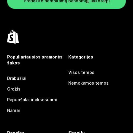
Pradėkite nemokamą bandomąjį laikotarpį
Populiariausios pramonės
Kategorijos
šakos
Visos temos
Drabužiai
Nemokamos temos
Grožis
Papuošalai ir aksesuarai
Namai
Pagalba
Shopify