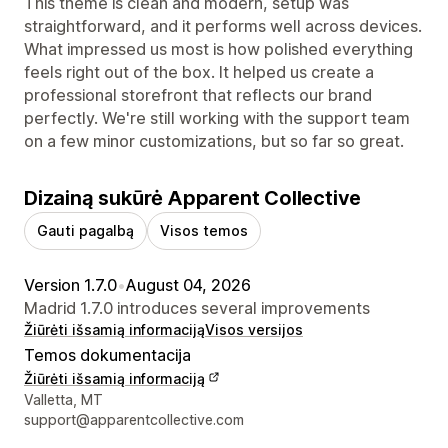
This theme is clean and modern, setup was
straightforward, and it performs well across devices.
What impressed us most is how polished everything
feels right out of the box. It helped us create a
professional storefront that reflects our brand
perfectly. We're still working with the support team
on a few minor customizations, but so far so great.
Dizainą sukūrė Apparent Collective
Gauti pagalbą
Visos temos
Version 1.7.0
•
August 04, 2026
Madrid 1.7.0 introduces several improvements
Žiūrėti išsamią informaciją
Visos versijos
Temos dokumentacija
Žiūrėti išsamią informaciją
Kūrėjo kontaktiniai duomenys
Valletta, MT
support@apparentcollective.com