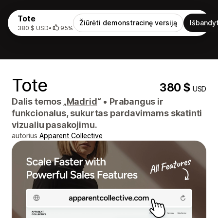
Tote
Žiūrėti demonstracinę versiją
Išbandyt
380 $ USD
•
95%
Tote
380 $
USD
Dalis temos „
Madrid
“
•
Prabangus ir
funkcionalus, sukurtas pardavimams skatinti
vizualiu pasakojimu.
autorius
Apparent Collective