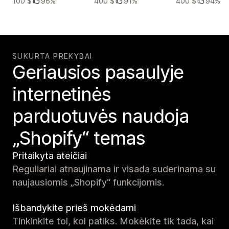
100 $
96%
400 $
91%
400 $
94%
SUKURTA PREKYBAI
Geriausios pasaulyje
internetinės
parduotuvės naudoja
„Shopify“ temas
Pritaikyta ateičiai
Reguliariai atnaujinama ir visada suderinama su
naujausiomis „Shopify“ funkcijomis.
Išbandykite prieš mokėdami
Tinkinkite tol, kol patiks. Mokėkite tik tada, kai