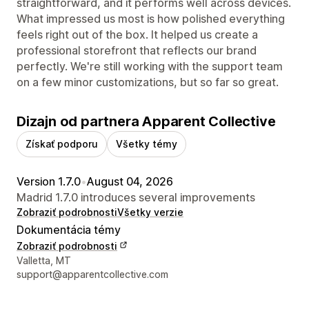
straightforward, and it performs well across devices.
What impressed us most is how polished everything
feels right out of the box. It helped us create a
professional storefront that reflects our brand
perfectly. We're still working with the support team
on a few minor customizations, but so far so great.
Dizajn od partnera Apparent Collective
Získať podporu
Všetky témy
Version 1.7.0
•
August 04, 2026
Madrid 1.7.0 introduces several improvements
Zobraziť podrobnosti
Všetky verzie
Dokumentácia témy
Zobraziť podrobnosti
Kontaktné údaje vývojára
Valletta, MT
support@apparentcollective.com