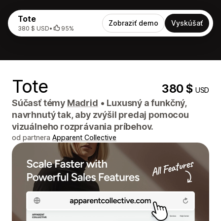
Tote
Zobraziť demo
Vyskúšať
380 $ USD
•
95%
Tote
380 $
USD
Súčasť témy
Madrid
•
Luxusný a funkčný,
navrhnutý tak, aby zvýšil predaj pomocou
vizuálneho rozprávania príbehov.
od partnera
Apparent Collective