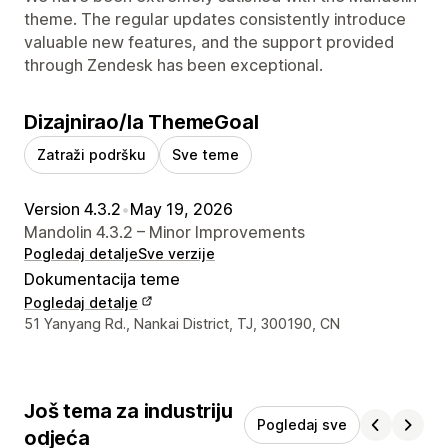
theme. The regular updates consistently introduce
valuable new features, and the support provided
through Zendesk has been exceptional.
Dizajnirao/la ThemeGoal
Zatraži podršku
Sve teme
Version 4.3.2
•
May 19, 2026
Mandolin 4.3.2 – Minor Improvements
Pogledaj detalje
Sve verzije
Dokumentacija teme
Pogledaj detalje
Podaci za kontakt dizajnera
51 Yanyang Rd., Nankai District, TJ, 300190, CN
Još tema za industriju
Pogledaj sve
odjeća