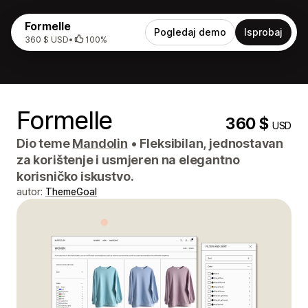
Formelle
Pogledaj demo
Isprobaj
360 $ USD
•
100%
Formelle
360 $
USD
Dio teme
Mandolin
•
Fleksibilan, jednostavan
za korištenje i usmjeren na elegantno
korisničko iskustvo.
autor:
ThemeGoal