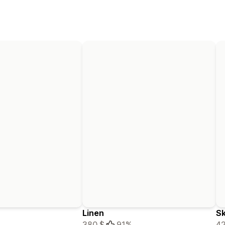
Linen
Sk
380 $
91%
42