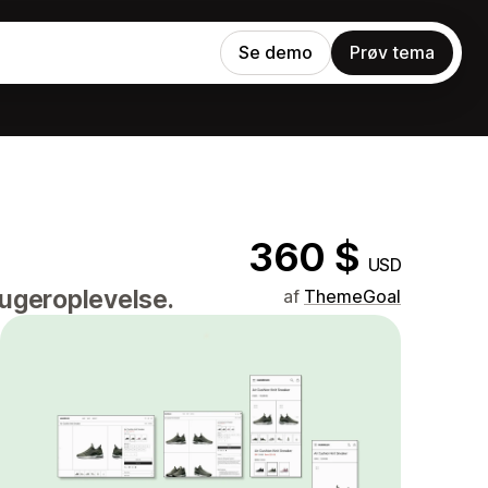
Se demo
Prøv tema
360 $
USD
rugeroplevelse.
af
ThemeGoal