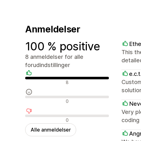
Anmeldelser
100 % positive
Ethe
This th
8 anmeldelser for alle
detaile
forudindstillinger
e.c.t
Positive anmeldelser
Custom
8
soluti
Neutrale anmeldelser
0
Nev
Very pl
Negative anmeldelser
coding 
0
Alle anmeldelser
Ang