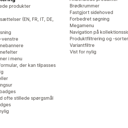
Brødkrummer
ede produkter
Fastgjort sidehoved
Forbedret søgning
ættelser (EN, FR, IT, DE,
Megamenu
Navigation på kollektionssi
isning
Produktfiltrering og -sorte
l-venstre
Variantfiltre
nebannere
Vist for nylig
efelter
er i menu
ormular, der kan tilpasses
lg
ller
ingsur
tbadges
d ofte stillede spørgsmål
adges
nylig