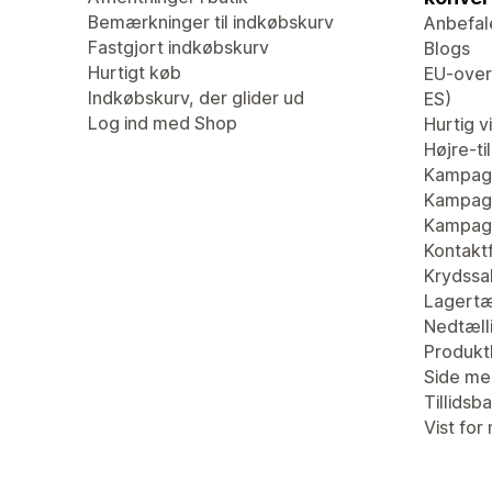
Bemærkninger til indkøbskurv
Anbefal
Fastgjort indkøbskurv
Blogs
Hurtigt køb
EU-overs
Indkøbskurv, der glider ud
ES)
Log ind med Shop
Hurtig v
Højre-ti
Kampag
Kampagn
Kampagn
Kontaktf
Krydssa
Lagertæ
Nedtæll
Produk
Side me
Tillidsb
Vist for 