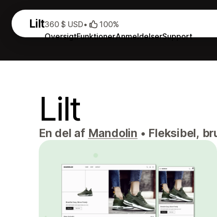
Lilt
360 $ USD
•
100%
Oversigt
Funktioner
Anmeldelser
Support
Lilt
En del af
Mandolin
•
Fleksibel, br