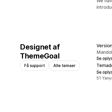
We hav
introd
Designet af
Version
Mandol
ThemeGoal
Se oply
Temad
Få support
Alle temaer
Se oply
Se konta
51 Yanya