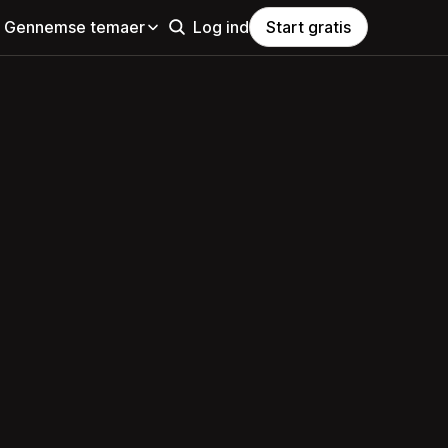
Gennemse temaer
Log ind
Start gratis