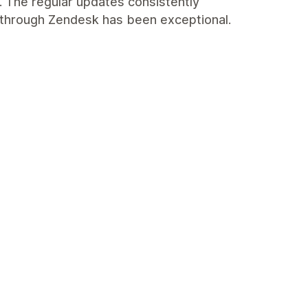
 The regular updates consistently
 through Zendesk has been exceptional.