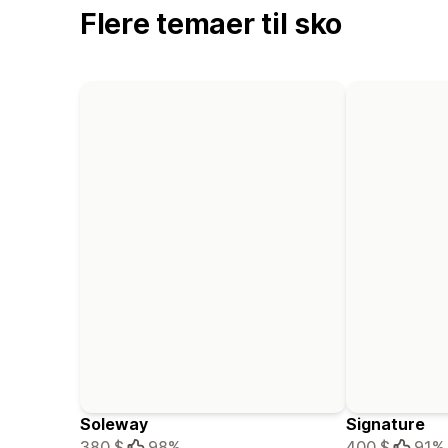
Flere temaer til sko
Soleway
Signature
380 $
98%
400 $
91%