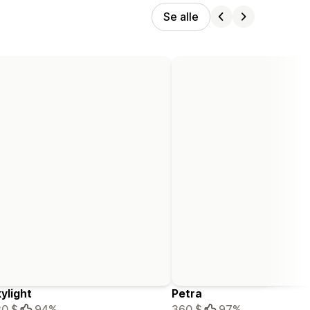
Se alle
ylight
Petra
0 $
94%
360 $
97%