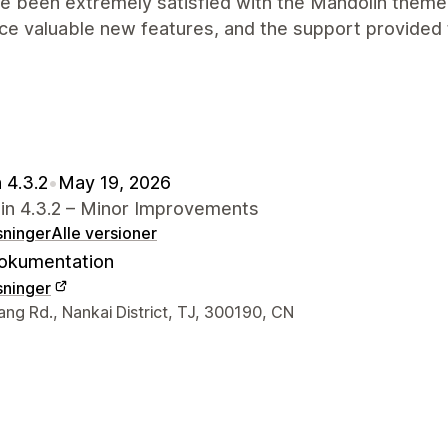
e been extremely satisfied with the Mandolin theme.
uce valuable new features, and the support provided
 4.3.2
•
May 19, 2026
in 4.3.2 – Minor Improvements
sninger
Alle versioner
okumentation
sninger
ktoplysninger
ng Rd., Nankai District, TJ, 300190, CN