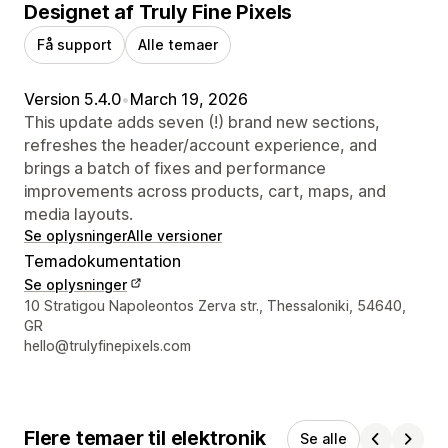
Designet af Truly Fine Pixels
Få support
Alle temaer
Version 5.4.0
•
March 19, 2026
This update adds seven (!) brand new sections,
refreshes the header/account experience, and
brings a batch of fixes and performance
improvements across products, cart, maps, and
media layouts.
Se oplysninger
Alle versioner
Temadokumentation
Se oplysninger
Se kontaktoplysninger
10 Stratigou Napoleontos Zerva str., Thessaloniki, 54640,
GR
hello@trulyfinepixels.com
Flere temaer til elektronik
Se alle