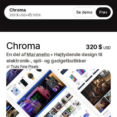
Chroma
Se demo
Prøv
320 $ USD
•
100%
Chroma
320 $
USD
En del af
Maranello
•
Højtydende design til
elektronik-, spil- og gadgetbutikker
af
Truly Fine Pixels