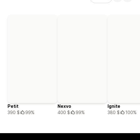
Petit
Nexvo
Ignite
390 $
99%
400 $
99%
380 $
100%