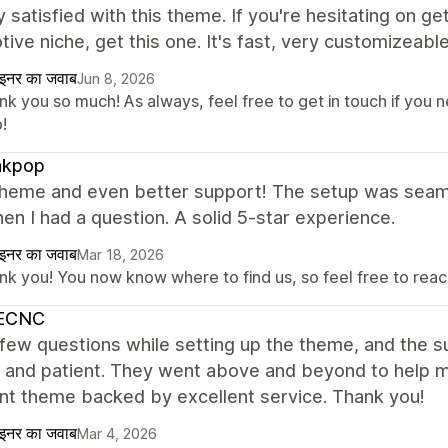
y satisfied with this theme. If you're hesitating on get
ive niche, get this one. It's fast, very customizeable
ाइनर का जवाब
Jun 8, 2026
k you so much! As always, feel free to get in touch if you n
!
kpop
theme and even better support! The setup was seaml
en I had a question. A solid 5-star experience.
ाइनर का जवाब
Mar 18, 2026
nk you! You now know where to find us, so feel free to reach
ECNC
 few questions while setting up the theme, and the
, and patient. They went above and beyond to help m
nt theme backed by excellent service. Thank you!
ाइनर का जवाब
Mar 4, 2026