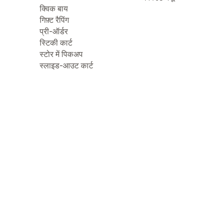
क्विक बाय
गिफ़्ट रैपिंग
प्री-ऑर्डर
स्टिकी कार्ट
स्टोर में पिकअप
स्लाइड-आउट कार्ट