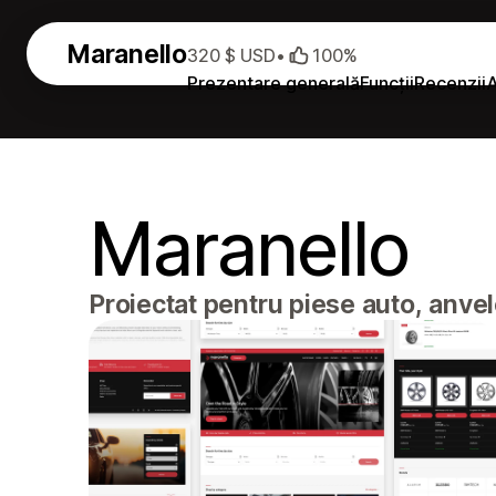
Maranello
320 $ USD
•
100%
Prezentare generală
Funcții
Recenzii
A
Maranello
Proiectat pentru piese auto, anvel