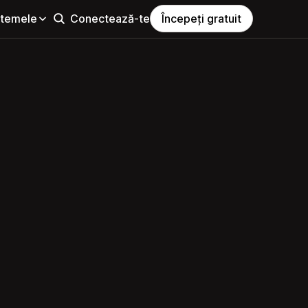
i temele
Conectează-te
Începeți gratuit