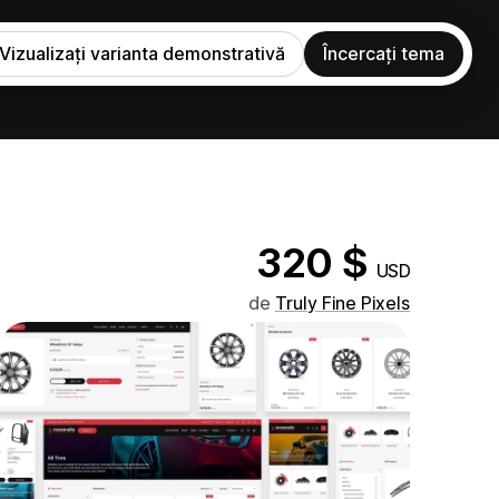
Vizualizați varianta demonstrativă
Încercați tema
320 $
USD
de
Truly Fine Pixels