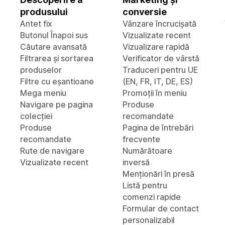
produsului
conversie
Antet fix
Vânzare încrucișată
Butonul Înapoi sus
Vizualizate recent
Căutare avansată
Vizualizare rapidă
Filtrarea și sortarea
Verificator de vârstă
produselor
Traduceri pentru UE
Filtre cu eșantioane
(EN, FR, IT, DE, ES)
Mega meniu
Promoții în meniu
Navigare pe pagina
Produse
colecției
recomandate
Produse
Pagina de întrebări
recomandate
frecvente
Rute de navigare
Numărătoare
Vizualizate recent
inversă
Menționări în presă
Listă pentru
comenzi rapide
Formular de contact
personalizabil