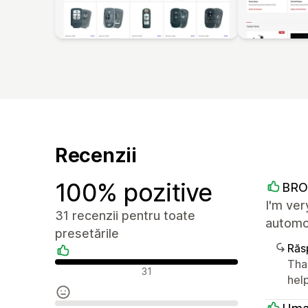
Recenzii
100% pozitive
BRO
I'm ver
31 recenzii pentru toate
automot
presetările
Răs
Than
Recenzii pozitive
31
help