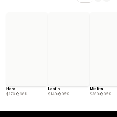
Hero
Leafin
Misfits
$170
98%
$140
95%
$380
95%