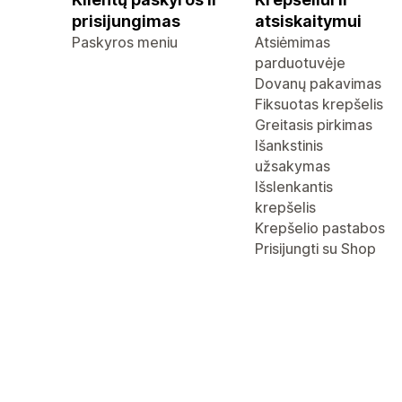
prisijungimas
atsiskaitymui
Paskyros meniu
Atsiėmimas
parduotuvėje
Dovanų pakavimas
Fiksuotas krepšelis
Greitasis pirkimas
Išankstinis
užsakymas
Išslenkantis
krepšelis
Krepšelio pastabos
Prisijungti su Shop