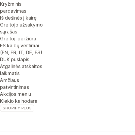
Kryžminis
pardavimas
Iš dešinės į kairę
Greitojo užsakymo
sąrašas
Greitoji peržiūra
ES kalbų vertimai
(EN, FR, IT, DE, ES)
DUK puslapis
Atgalinės atskaitos
laikmatis
Amžiaus
patvirtinimas
Akcijos meniu
Kiekio kainodara
SHOPIFY PLUS