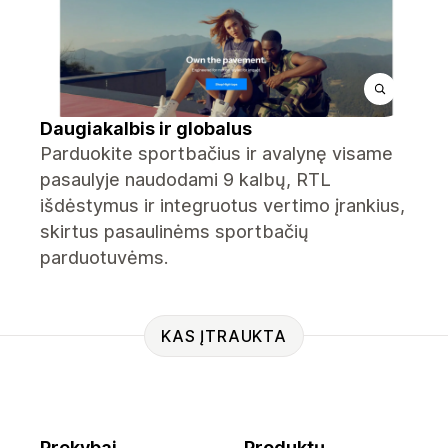
Daugiakalbis ir globalus
Parduokite sportbačius ir avalynę visame
pasaulyje naudodami 9 kalbų, RTL
išdėstymus ir integruotus vertimo įrankius,
skirtus pasaulinėms sportbačių
parduotuvėms.
KAS ĮTRAUKTA
Prekybai
Produktų