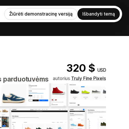
Žiūrėti demonstracinę versiją
Išbandyti temą
320 $
USD
os parduotuvėms
autorius
Truly Fine Pixels