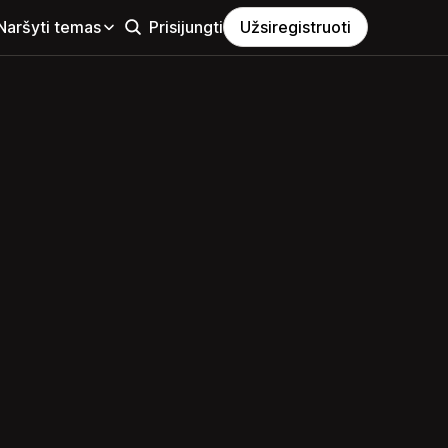
Naršyti temas
Prisijungti
Užsiregistruoti