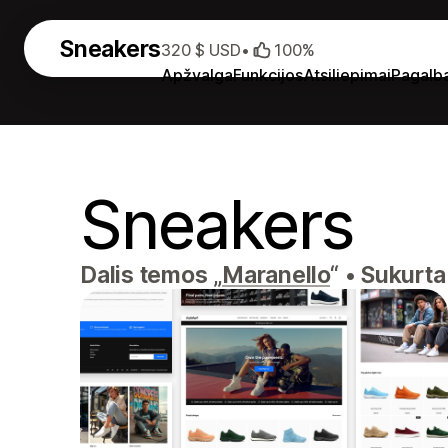
Sneakers
320 $ USD
•
100%
Apžvalga
Funkcijos
Atsiliepimai
Pagalb
Sneakers
Dalis temos „
Maranello
“
•
Sukurta