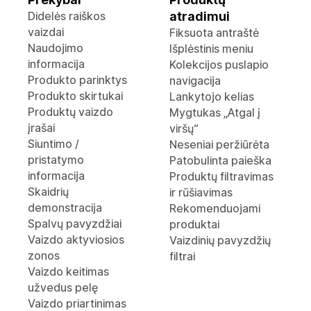
Didelės raiškos
atradimui
vaizdai
Fiksuota antraštė
Naudojimo
Išplėstinis meniu
informacija
Kolekcijos puslapio
Produkto parinktys
navigacija
Produkto skirtukai
Lankytojo kelias
Produktų vaizdo
Mygtukas „Atgal į
įrašai
viršų“
Siuntimo /
Neseniai peržiūrėta
pristatymo
Patobulinta paieška
informacija
Produktų filtravimas
Skaidrių
ir rūšiavimas
demonstracija
Rekomenduojami
Spalvų pavyzdžiai
produktai
Vaizdo aktyviosios
Vaizdinių pavyzdžių
zonos
filtrai
Vaizdo keitimas
užvedus pelę
Vaizdo priartinimas