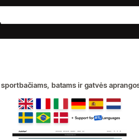
a
 sportbačiams, batams ir gatvės aprang