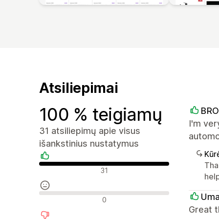
Atsiliepimai
100 % teigiamų
BRO
I'm ver
31 atsiliepimų apie visus
automot
išankstinius nustatymus
Kūr
Than
Teigiami atsiliepimai
31
help
Uma
Neutralūs atsiliepimai
0
Great 