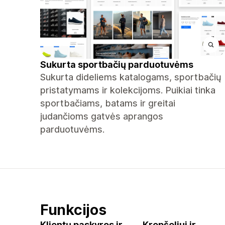
Sukurta sportbačių parduotuvėms
Sukurta dideliems katalogams, sportbačių
pristatymams ir kolekcijoms. Puikiai tinka
sportbačiams, batams ir greitai
judančioms gatvės aprangos
parduotuvėms.
Funkcijos
Klientų paskyros ir
Krepšeliui ir