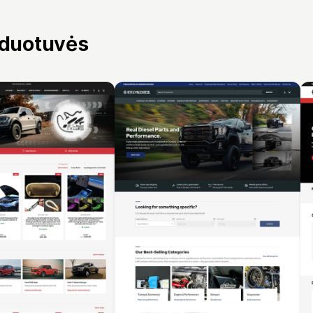
rduotuvės