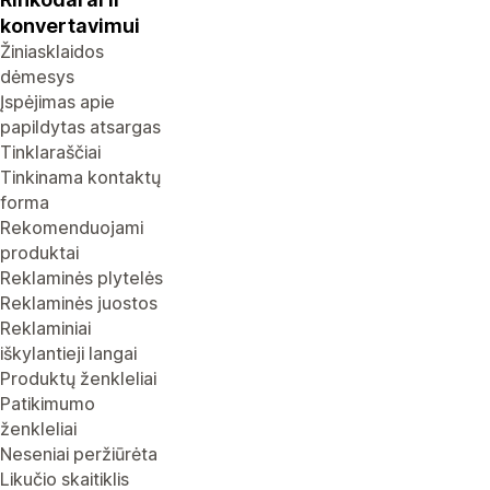
konvertavimui
Žiniasklaidos
dėmesys
Įspėjimas apie
papildytas atsargas
Tinklaraščiai
Tinkinama kontaktų
forma
Rekomenduojami
produktai
Reklaminės plytelės
Reklaminės juostos
Reklaminiai
iškylantieji langai
Produktų ženkleliai
Patikimumo
ženkleliai
Neseniai peržiūrėta
Likučio skaitiklis