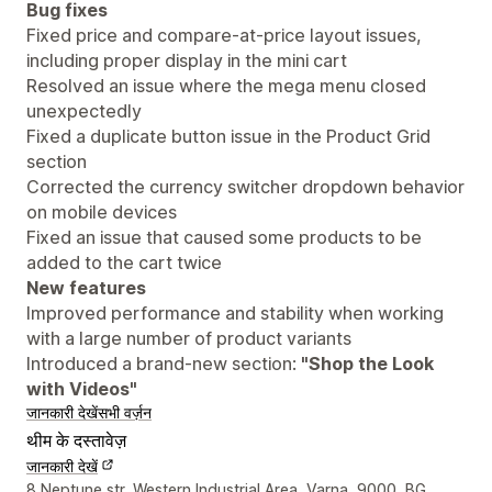
Bug fixes
Fixed price and compare-at-price layout issues,
including proper display in the mini cart
Resolved an issue where the mega menu closed
unexpectedly
Fixed a duplicate button issue in the Product Grid
section
Corrected the currency switcher dropdown behavior
on mobile devices
Fixed an issue that caused some products to be
added to the cart twice
New features
Improved performance and stability when working
with a large number of product variants
Introduced a brand-new section:
"Shop the Look
with Videos"
जानकारी देखें
सभी वर्ज़न
थीम के दस्तावेज़
जानकारी देखें
डिज़ाइनर के संपर्क की जानकारी
8 Neptune str, Western Industrial Area, Varna, 9000, BG