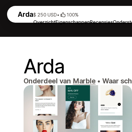
Arda
$ 250 USD
•
100%
Overzicht
Eigenschappen
Recensies
Onderst
Arda
Onderdeel van
Marble
•
Waar sch