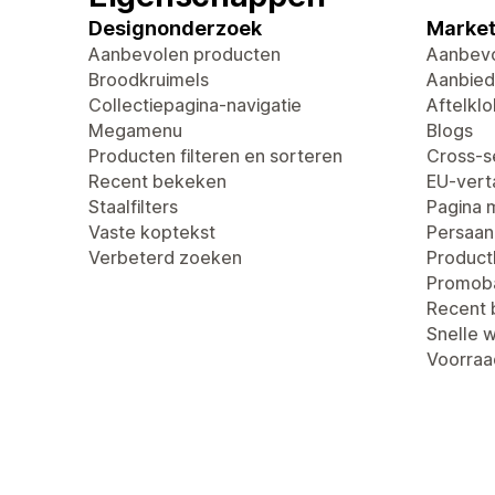
Designonderzoek
Market
Aanbevolen producten
Aanbevo
Broodkruimels
Aanbied
Collectiepagina-navigatie
Aftelklo
Megamenu
Blogs
Producten filteren en sorteren
Cross-se
Recent bekeken
EU-verta
Staalfilters
Pagina 
Vaste koptekst
Persaan
Verbeterd zoeken
Produc
Promob
Recent
Snelle 
Voorraa