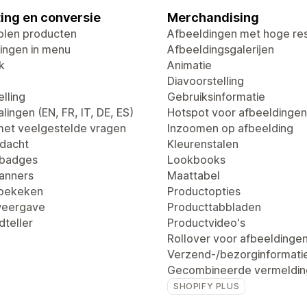
ing en conversie
Merchandising
len producten
Afbeeldingen met hoge res
ingen in menu
Afbeeldingsgalerijen
k
Animatie
Diavoorstelling
lling
Gebruiksinformatie
lingen (EN, FR, IT, DE, ES)
Hotspot voor afbeeldingen
met veelgestelde vragen
Inzoomen op afbeelding
dacht
Kleurenstalen
tbadges
Lookbooks
anners
Maattabel
 bekeken
Productopties
weergave
Producttabbladen
dteller
Productvideo's
Rollover voor afbeeldinge
Verzend-/bezorginformati
Gecombineerde vermeldin
SHOPIFY PLUS