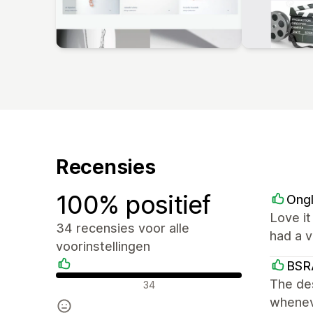
Recensies
100% positief
Ongl
Love it
34 recensies voor alle
had a v
voorinstellingen
BSR
Positieve recensies
The des
34
wheneve