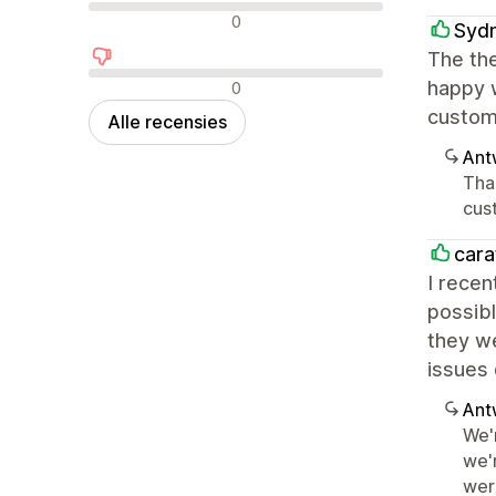
Neutrale recensies
0
Sydn
The th
Negatieve recensies
happy w
0
custome
Alle recensies
Ant
Tha
cus
carat
I recen
possibl
they we
issues 
Ant
We'
we'
wer