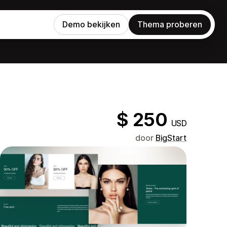
Demo bekijken
Thema proberen
$ 250
USD
door
BigStart