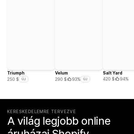
Triumph
Velum
Salt Yard
420 $
94%
250 $
290 $
93%
ÚJ
ÚJ
KERESKEDELEMRE TERVEZVE
A világ legjobb online
áruházai Shopify