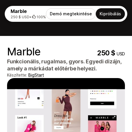
Marble
Demó megtekintése
Kipróbálás
250 $ USD
•
100%
Marble
250 $
USD
Funkcionális, rugalmas, gyors. Egyedi dizájn,
amely a márkádat előtérbe helyezi.
Készítette:
BigStart