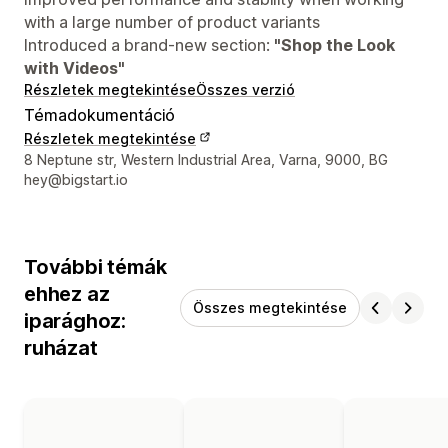
with a large number of product variants
Introduced a brand-new section:
"Shop the Look
with Videos"
Részletek megtekintése
Összes verzió
Témadokumentáció
Részletek megtekintése
Dizájner kapcsolattartási adatai
8 Neptune str, Western Industrial Area, Varna, 9000, BG
hey@bigstart.io
További témák
ehhez az
Összes megtekintése
iparághoz:
ruházat