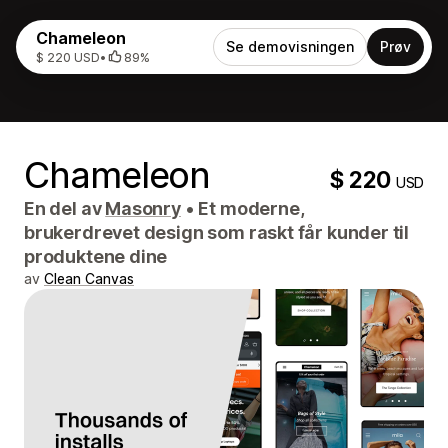
Chameleon
Se demovisningen
Prøv
$ 220 USD
•
89%
Chameleon
$ 220
USD
En del av
Masonry
•
Et moderne,
brukerdrevet design som raskt får kunder til
produktene dine
av
Clean Canvas