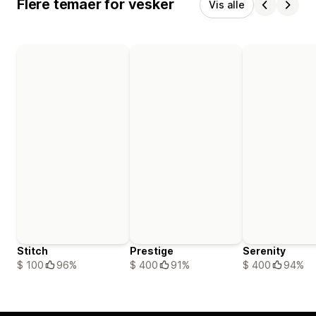
Flere temaer for vesker
Vis alle
Stitch
Prestige
Serenity
$ 100
96%
$ 400
91%
$ 400
94%