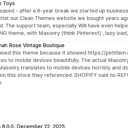
o Toys
eased - after a 6-year break we started up business
that our Clean Themes website we bought years ago 
d. The support team, especially Will have even help
 theme, with Masonry (think Pinterest) , lazy load, fi
ah Rose Vintage Boutique
ased this theme because it showed https://petitlem
tes to mobile devices beautifully. The actual Masonry
Masonry translates to mobile devices horribly and do
on this store they referenced. SHOPIFY said no RE
s
 8.0.0
•
December 22, 2025