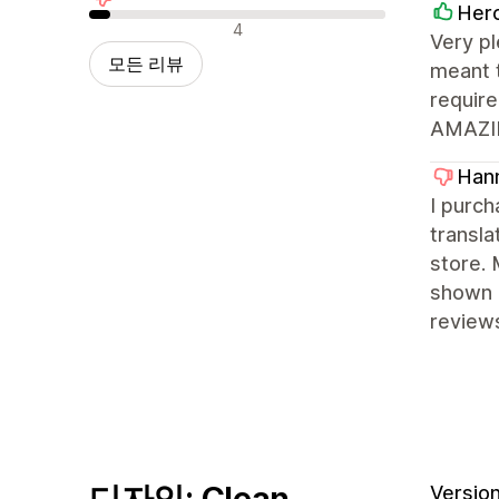
Her
부정적인 리뷰
4
Very pl
모든 리뷰
meant 
require
AMAZING
Hann
I purch
transla
store. 
shown 
review
디자인: Clean
Version