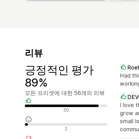
리뷰
긍정적인 평가
Roe
Had thi
89%
workin
모든 프리셋에 대한 56개의 리뷰
DE
I love 
긍정적인 리뷰
50
grow an
small i
중립적인 리뷰
2
commun