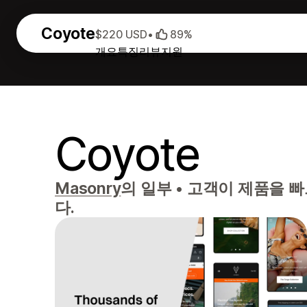
Coyote
$220 USD
•
89%
개요
특징
리뷰
지원
Coyote
Masonry
의 일부
•
고객이 제품을 빠
다.