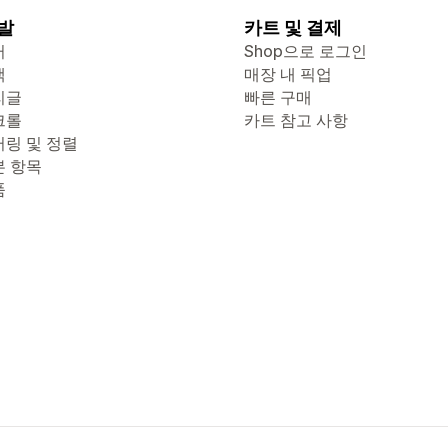
발
카트 및 결제
터
Shop으로 로그인
색
매장 내 픽업
리글
빠른 구매
크롤
카트 참고 사항
터링 및 정렬
본 항목
품