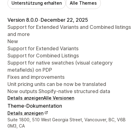
Unterstützung erhalten
Alle Themes
Version 8.0.0
•
December 22, 2025
Support for Extended Variants and Combined listings
and more
New
Support for Extended Variants
Support for Combined Listings
Support for native swatches (visual category
metafields) on PDP
Fixes and improvements
Unit pricing units can be now be translated
Now outputs Shopify-native structured data
Details anzeigen
Alle Versionen
Theme-Dokumentation
Details anzeigen
Designer-Kontaktdaten
Suite 1800, 510 West Georgia Street, Vancouver, BC, V6B
0M3, CA