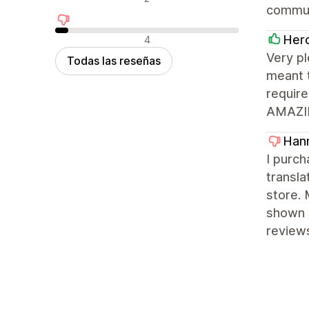
commun
Reseñas negativas
Her
4
Very pl
Todas las reseñas
meant 
require
AMAZING
Hann
I purch
transla
store. 
shown 
review