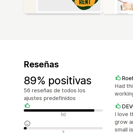
Reseñas
89% positivas
Roe
Had thi
56 reseñas de todos los
workin
ajustes predefinidos
DE
Reseñas positivas
I love 
50
grow an
small i
Reseñas neutras
2