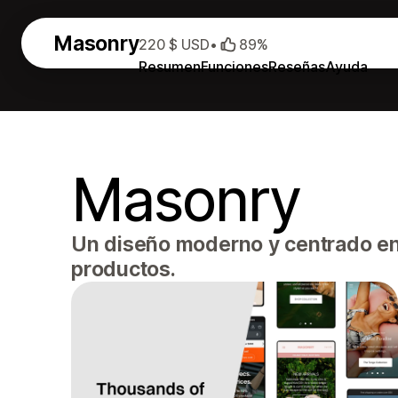
Masonry
220 $ USD
•
89%
Resumen
Funciones
Reseñas
Ayuda
Masonry
Un diseño moderno y centrado en 
productos.