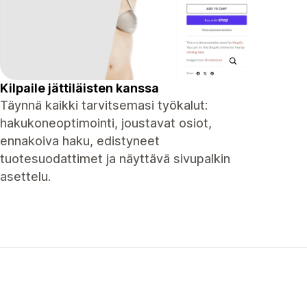
Kilpaile jättiläisten kanssa
Täynnä kaikki tarvitsemasi työkalut:
hakukoneoptimointi, joustavat osiot,
ennakoiva haku, edistyneet
tuotesuodattimet ja näyttävä sivupalkin
asettelu.