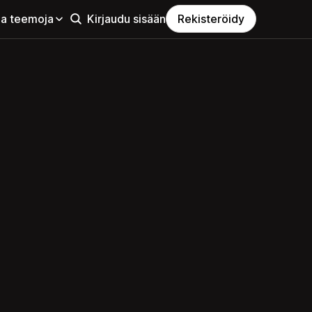
aa teemoja
Kirjaudu sisään
Rekisteröidy