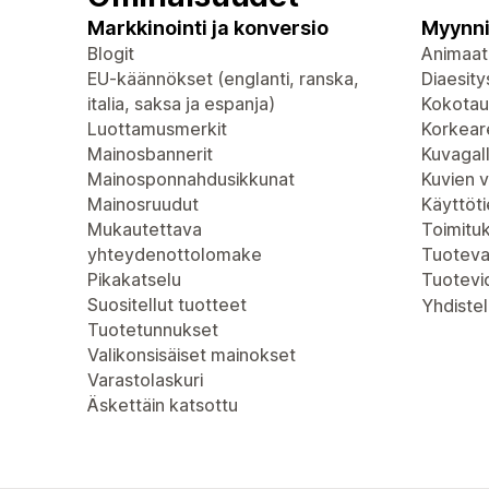
Markkinointi ja konversio
Myynni
Blogit
Animaat
EU-käännökset (englanti, ranska,
Diaesity
italia, saksa ja espanja)
Kokotau
Luottamusmerkit
Korkeare
Mainosbannerit
Kuvagall
Mainosponnahdusikkunat
Kuvien 
Mainosruudut
Käyttöt
Mukautettava
Toimitu
yhteydenottolomake
Tuoteva
Pikakatselu
Tuotevi
Suositellut tuotteet
Yhdistel
Tuotetunnukset
Valikonsisäiset mainokset
Varastolaskuri
Äskettäin katsottu