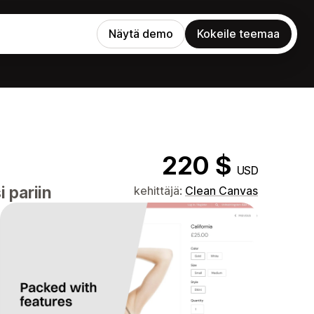
Näytä demo
Kokeile teemaa
220 $
USD
 pariin
kehittäjä:
Clean Canvas