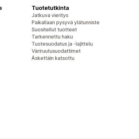
e
Tuotetutkinta
Jatkuva vieritys
Paikallaan pysyvä ylätunniste
Suositellut tuotteet
Tarkennettu haku
Tuotesuodatus ja -lajittelu
Väriruutusuodattimet
Äskettäin katsottu