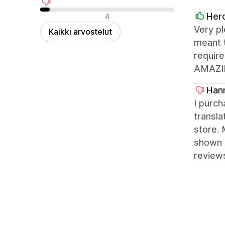
Negatiiviset arvostelut
Her
4
Very pl
Kaikki arvostelut
meant 
require
AMAZING
Hann
I purch
transla
store. 
shown 
review