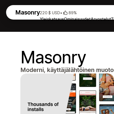
Masonry
220 $ USD
•
89%
Yleiskatsaus
Ominaisuudet
Arvostelut
T
Masonry
Moderni, käyttäjälähtöinen muotoil