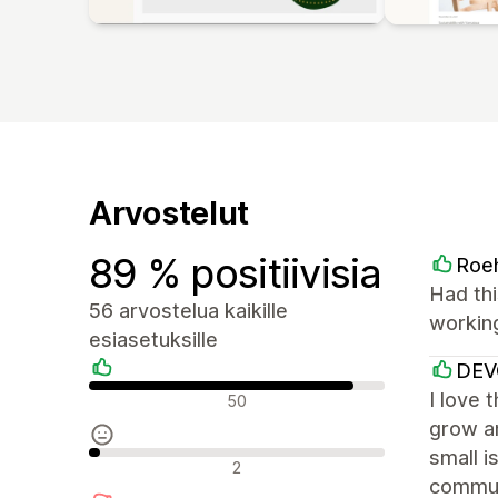
Arvostelut
89 % positiivisia
Roe
Had thi
56 arvostelua kaikille
workin
esiasetuksille
DE
Positiiviset arvostelut
I love 
50
grow an
small i
Neutraalit arvostelut
2
commun