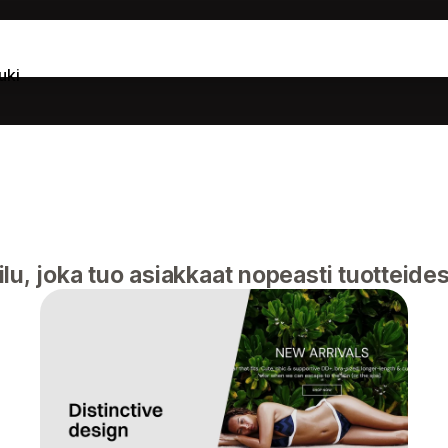
uki
u, joka tuo asiakkaat nopeasti tuotteidesi