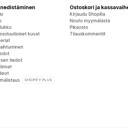
nedistäminen
Ostoskori ja kassavaih
io
Kirjaudu Shopilla
s
Nouto myymälästä
lukko
Pikaosto
soluutioiset kuvat
Tilauskommentit
eriat
vaihtuminen
iedot
ksen tiedot
linnat
deot
mälistaus
SHOPIFY PLUS