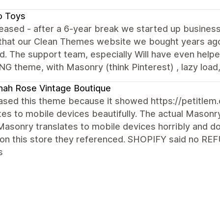
o Toys
eased - after a 6-year break we started up business
that our Clean Themes website we bought years ago 
d. The support team, especially Will have even help
 theme, with Masonry (think Pinterest) , lazy load, fi
ah Rose Vintage Boutique
ased this theme because it showed https://petitlem
tes to mobile devices beautifully. The actual Masonry
Masonry translates to mobile devices horribly and do
on this store they referenced. SHOPIFY said no RE
s