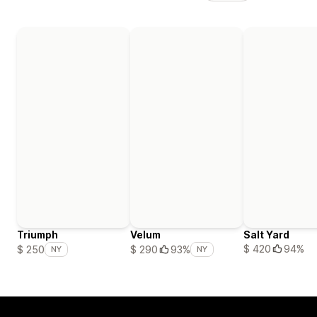
Triumph
Velum
Salt Yard
$ 420
94%
$ 250
$ 290
93%
NY
NY