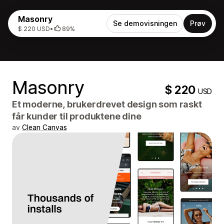
Masonry
Se demovisningen
Prøv
$ 220 USD
•
89%
Masonry
$ 220
USD
Et moderne, brukerdrevet design som raskt
får kunder til produktene dine
av
Clean Canvas