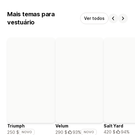
Mais temas para
Ver todos
vestuário
Triumph
Velum
Salt Yard
420 $
94%
250 $
290 $
93%
NOVO
NOVO