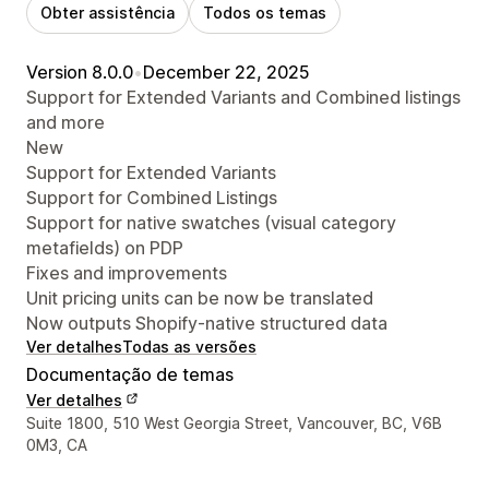
Obter assistência
Todos os temas
Version 8.0.0
•
December 22, 2025
Support for Extended Variants and Combined listings
and more
New
Support for Extended Variants
Support for Combined Listings
Support for native swatches (visual category
metafields) on PDP
Fixes and improvements
Unit pricing units can be now be translated
Now outputs Shopify-native structured data
Ver detalhes
Todas as versões
Documentação de temas
Ver detalhes
Detalhes de contacto do designer
Suite 1800, 510 West Georgia Street, Vancouver, BC, V6B
0M3, CA