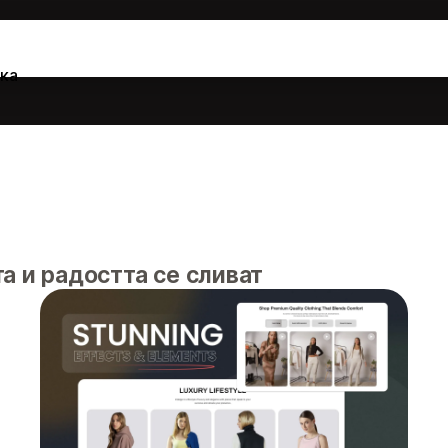
ка
а и радостта се сливат