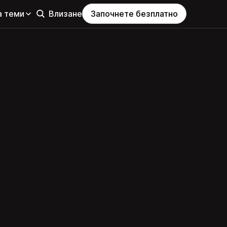
а теми
Влизане
Започнете безплатно