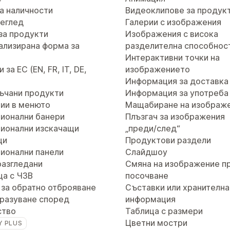
а наличности
Видеоклипове за продук
реглед
Галерии с изображения
за продукти
Изображения с висока
ализирана форма за
разделителна способнос
т
Интерактивни точки на
за ЕС (EN, FR, IT, DE,
изображението
Информация за доставка
ъчани продукти
Информация за употреба
ии в менюто
Мащабиране на изображ
ионални банери
Плъзгач за изображения
ионални изскачащи
„преди/след“
ци
Продуктови раздели
ионални панели
Слайдшоу
разгледани
Смяна на изображение п
ца с ЧЗВ
посочване
 за обратно отброяване
Съставки или хранителна
разуване според
информация
ство
Таблица с размери
Цветни мостри
Y PLUS