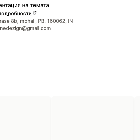
нтация на темата
подробности
а връзка с дизайнера
hase 8b, mohali, PB, 160062, IN
hinedezign@gmail.com