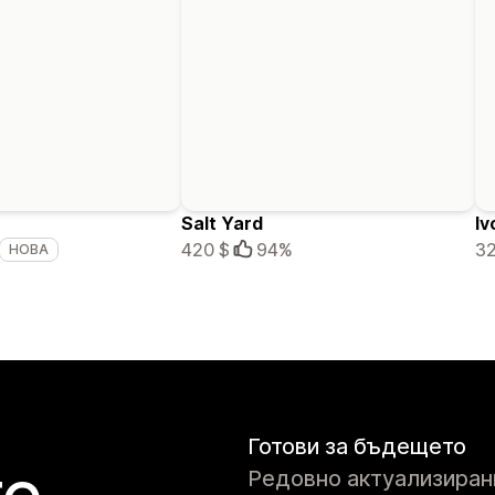
Salt Yard
Iv
420 $
94%
32
НОВА
Готови за бъдещето
Редовно актуализирани