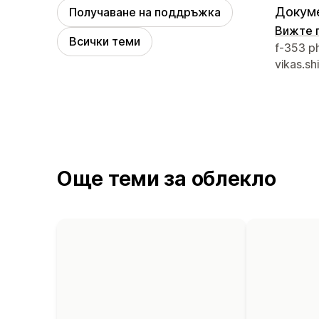
Докуме
Получаване на поддръжка
Вижте 
Всички теми
Данни з
f-353 p
vikas.s
Още теми за облекло