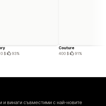
ory
Couture
0 $
93%
400 $
91%
 и винаги съвместими с най-новите