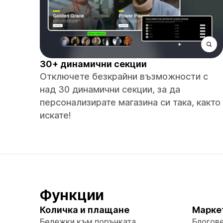
30+ динамични секции
Отключете безкрайни възможности с
над 30 динамични секции, за да
персонализирате магазина си така, както
искате!
Функции
Количка и плащане
Марке
Бележки към поръчката
Блогов