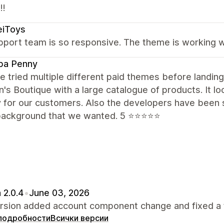
!!
eiToys
pport team is so responsive. The theme is working w
pa Penny
 tried multiple different paid themes before landing
n's Boutique with a large catalogue of products. It 
y for our customers. Also the developers have been 
background that we wanted. 5 ⭐️⭐️⭐️⭐️⭐️
 2.0.4
•
June 03, 2026
ersion added account component change and fixed a 
подробности
Всички версии