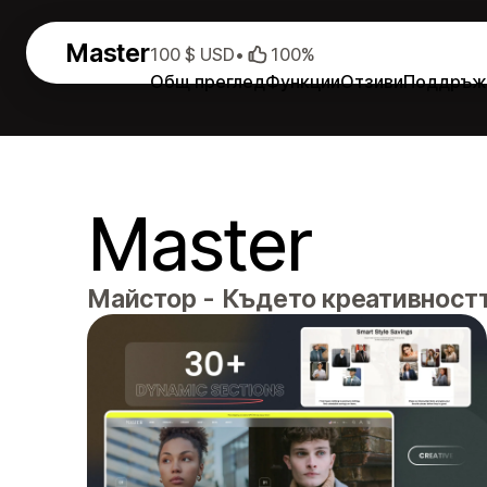
Master
100 $ USD
•
100%
Общ преглед
Функции
Отзиви
Поддръж
Master
Майстор - Където креативностт