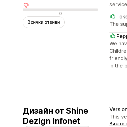
service
Отрицателни отзиви
0
Tok
Всички отзиви
The su
Pep
We have
Childre
friendl
in the 
Дизайн от Shine
Version
This v
Dezign Infonet
Вижте 