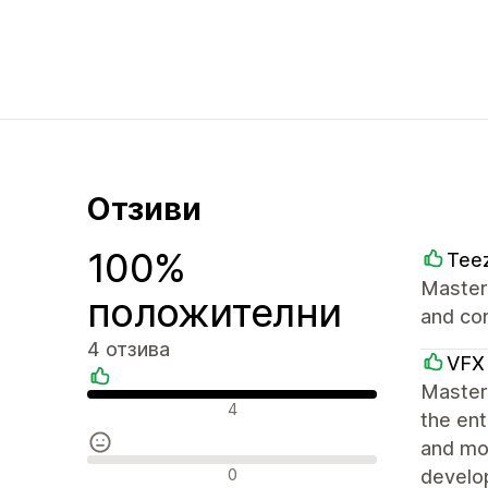
Отзиви
100%
Tee
Master 
положителни
and cor
4 отзива
VFX
Masters
Положителни отзиви
4
the ent
and mob
Неутрални отзиви
0
develo