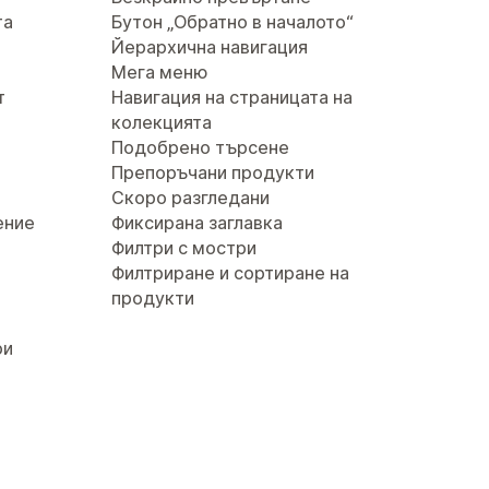
та
Бутон „Обратно в началото“
Йерархична навигация
Мега меню
т
Навигация на страницата на
колекцията
Подобрено търсене
Препоръчани продукти
Скоро разгледани
ение
Фиксирана заглавка
Филтри с мостри
Филтриране и сортиране на
продукти
ри