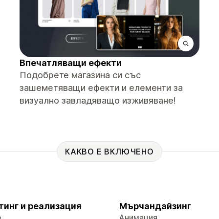
Впечатляващи ефекти
Подобрете магазина си със
зашеметяващи ефекти и елементи за
визуално завладяващо изживяване!
КАКВО Е ВКЛЮЧЕНО
тинг и реализация
Мърчандайзинг
е
Анимация