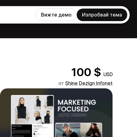
Вижте демо
Изпробвай тема
100 $
USD
от
Shine Dezign Infonet