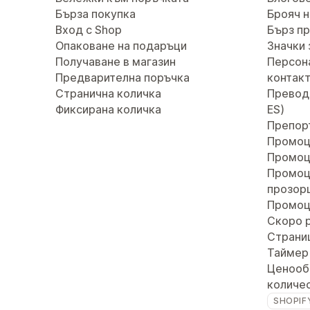
Бърза покупка
Брояч н
Вход с Shop
Бърз п
Опаковане на подаръци
Значки 
Получаване в магазин
Персон
Предварителна поръчка
контак
Странична количка
Преводи 
Фиксирана количка
ES)
Препор
Промоц
Промоц
Промоц
прозор
Промоц
Скоро 
Страни
Таймер
Ценооб
количе
SHOPIF