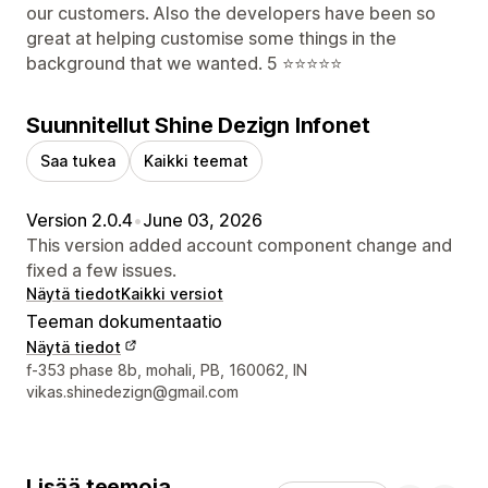
our customers. Also the developers have been so
great at helping customise some things in the
background that we wanted. 5 ⭐️⭐️⭐️⭐️⭐️
Suunnitellut Shine Dezign Infonet
Saa tukea
Kaikki teemat
Version 2.0.4
•
June 03, 2026
This version added account component change and
fixed a few issues.
Näytä tiedot
Kaikki versiot
Teeman dokumentaatio
Näytä tiedot
Suunnittelijan yhteystiedot
f-353 phase 8b, mohali, PB, 160062, IN
vikas.shinedezign@gmail.com
Lisää teemoja