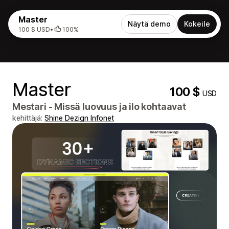
Master
Näytä demo
Kokeile
100 $ USD
•
100%
Master
100 $
USD
Mestari - Missä luovuus ja ilo kohtaavat
kehittäjä:
Shine Dezign Infonet