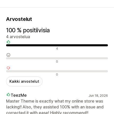
Arvostelut
100 % positiivisia
4 arvostelua
Positiiviset arvostelut
4
Neutraalit arvostelut
0
Negatiiviset arvostelut
0
Kaikki arvostelut
TeezMe
Jun 18, 2026
Master Theme is exactly what my online store was
lacking!! Also, they assisted 100% with an issue and
corrected it with ease! Highly recommend!!