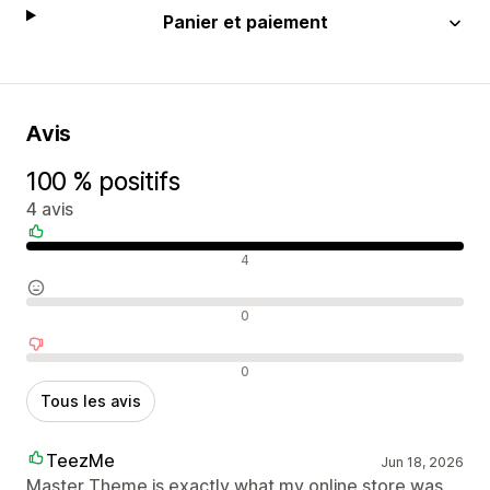
Panier et paiement
Avis
100 % positifs
4 avis
Avis positifs
4
Avis neutres
0
Avis négatifs
0
Tous les avis
TeezMe
Jun 18, 2026
Master Theme is exactly what my online store was