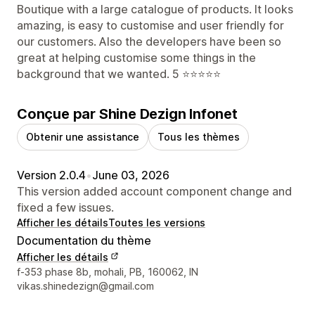
Boutique with a large catalogue of products. It looks
amazing, is easy to customise and user friendly for
our customers. Also the developers have been so
great at helping customise some things in the
background that we wanted. 5 ⭐️⭐️⭐️⭐️⭐️
Conçue par Shine Dezign Infonet
Obtenir une assistance
Tous les thèmes
Version 2.0.4
•
June 03, 2026
This version added account component change and
fixed a few issues.
Afficher les détails
Toutes les versions
Documentation du thème
Afficher les détails
Coordonnées du concepteur
f-353 phase 8b, mohali, PB, 160062, IN
vikas.shinedezign@gmail.com