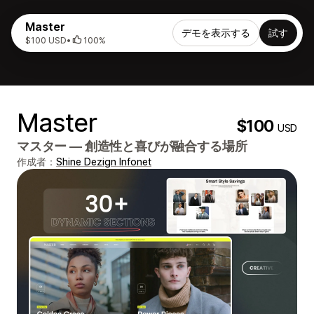
Master
デモを表示する
試す
$100 USD
•
100%
Master
$100
USD
マスター ― 創造性と喜びが融合する場所
作成者：
Shine Dezign Infonet