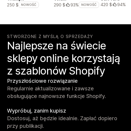
420 $
94%
250 $
290 $
93%
NOWOŚĆ
NOWOŚĆ
STWORZONE Z MYŚLĄ O SPRZEDAŻY
Najlepsze na świecie
sklepy online korzystają
z szablonów Shopify
Przyszłościowe rozwiązanie
Regularnie aktualizowane i zawsze
obsługujące najnowsze funkcje Shopify.
Wypróbuj, zanim kupisz
Dostosuj, aż będzie idealnie. Zapłać dopiero
przy publikacji.