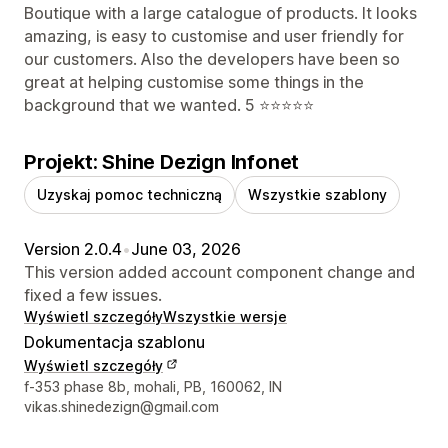
Boutique with a large catalogue of products. It looks
amazing, is easy to customise and user friendly for
our customers. Also the developers have been so
great at helping customise some things in the
background that we wanted. 5 ⭐️⭐️⭐️⭐️⭐️
Projekt: Shine Dezign Infonet
Uzyskaj pomoc techniczną
Wszystkie szablony
Version 2.0.4
•
June 03, 2026
This version added account component change and
fixed a few issues.
Wyświetl szczegóły
Wszystkie wersje
Dokumentacja szablonu
Wyświetl szczegóły
Dane kontaktowe projektanta
f-353 phase 8b, mohali, PB, 160062, IN
vikas.shinedezign@gmail.com