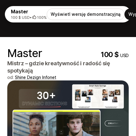
Master
Wyświetl wersję demonstracyjną
Wy
100 $ USD
•
100%
Master
100 $
USD
Mistrz – gdzie kreatywność i radość się
spotykają
od:
Shine Dezign Infonet