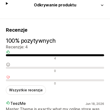
Odkrywanie produktu
Recenzje
100% pozytywnych
Recenzje: 4
Pozytywne recenzje
4
Neutralne recenzje
0
Negatywne recenzje
0
Wszystkie recenzje
TeezMe
Jun 18, 2026
Master Theme is exactly what my online store was