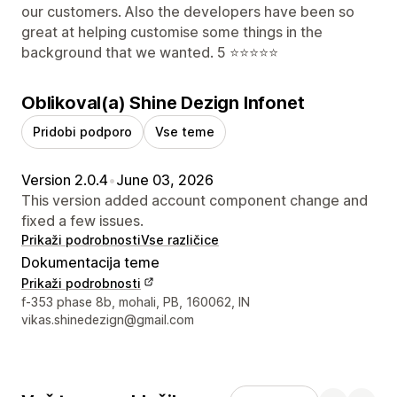
our customers. Also the developers have been so
great at helping customise some things in the
background that we wanted. 5 ⭐️⭐️⭐️⭐️⭐️
Oblikoval(a) Shine Dezign Infonet
Pridobi podporo
Vse teme
Version 2.0.4
•
June 03, 2026
This version added account component change and
fixed a few issues.
Prikaži podrobnosti
Vse različice
Dokumentacija teme
Prikaži podrobnosti
Podatki za stik z oblikovalcem
f-353 phase 8b, mohali, PB, 160062, IN
vikas.shinedezign@gmail.com