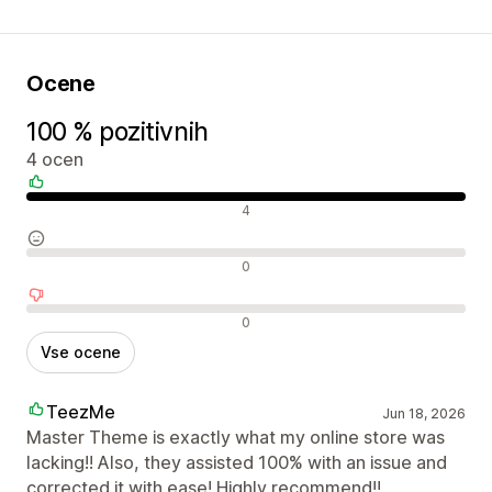
Ocene
100 % pozitivnih
4 ocen
Pozitivne ocene
4
Nevtralne ocene
0
Negativne ocene
0
Vse ocene
TeezMe
Jun 18, 2026
Master Theme is exactly what my online store was
lacking!! Also, they assisted 100% with an issue and
corrected it with ease! Highly recommend!!