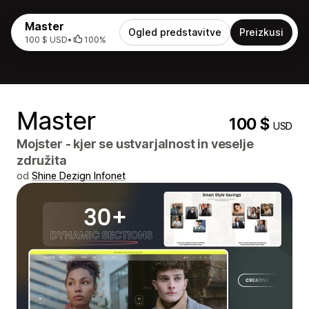
Master
Ogled predstavitve
Preizkusi
100 $ USD
•
100%
Master
100 $
USD
Mojster - kjer se ustvarjalnost in veselje
združita
od
Shine Dezign Infonet