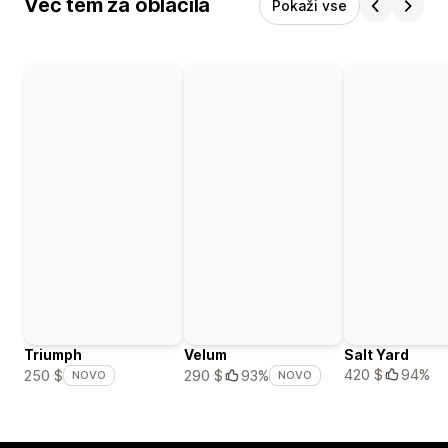
Več tem za oblačila
Pokaži vse
Triumph
Velum
Salt Yard
420 $
94%
250 $
290 $
93%
NOVO
NOVO