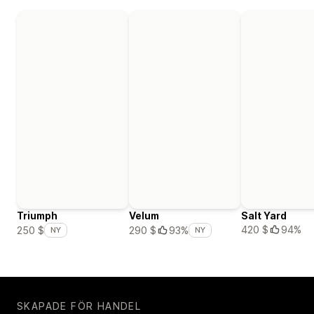
Triumph
Velum
Salt Yard
420 $
94%
250 $
290 $
93%
NY
NY
SKAPADE FÖR HANDEL