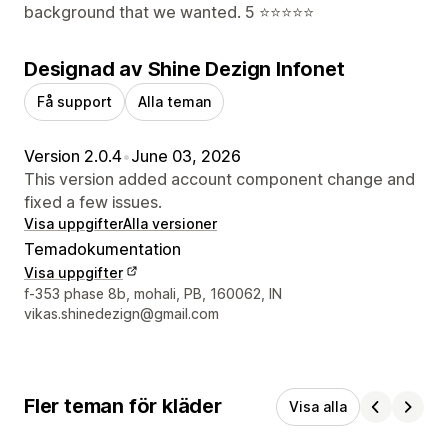
background that we wanted. 5 ⭐️⭐️⭐️⭐️⭐️
Designad av Shine Dezign Infonet
Få support
Alla teman
Version 2.0.4
•
June 03, 2026
This version added account component change and
fixed a few issues.
Visa uppgifter
Alla versioner
Temadokumentation
Visa uppgifter
Designerns kontaktuppgifter
f-353 phase 8b, mohali, PB, 160062, IN
vikas.shinedezign@gmail.com
Fler teman för kläder
Visa alla