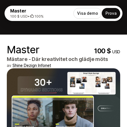
Master
Visa demo
Prova
100 $ USD
•
100%
Master
100 $
USD
Mästare - Där kreativitet och glädje möts
av
Shine Dezign Infonet