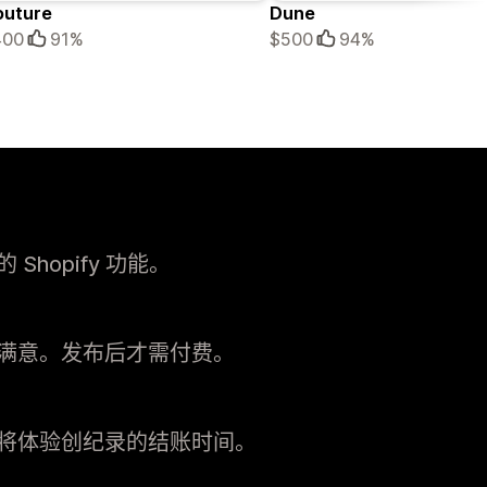
outure
Dune
400
91%
$500
94%
hopify 功能。
满意。发布后才需付费。
将体验创纪录的结账时间。