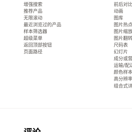
增强搜索
前后对
推荐产品
动画
无限滚动
图库
最近浏览过的产品
图片热
样本筛选器
图片缩
超级菜单
图片翻
返回顶部按钮
尺码表
页面路径
幻灯片
成分或
运输/配
颜色样
高分辨
组合式