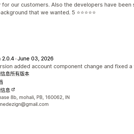
y for our customers. Also the developers have been 
background that we wanted. 5 ⭐️⭐️⭐️⭐️⭐️
 2.0.4
•
June 03, 2026
ersion added account component change and fixed a 
细信息
所有版本
档
细信息
联系方式
hase 8b, mohali, PB, 160062, IN
hinedezign@gmail.com