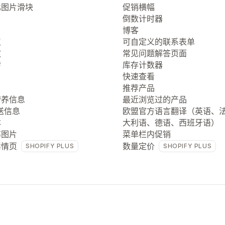
比图片滑块
促销横幅
倒数计时器
博客
点
可自定义的联系表单
放
常见问题解答页面
转
库存计数器
快速查看
推荐产品
营养信息
最近浏览过的产品
送信息
欧盟官方语言翻译（英语、
本
大利语、德语、西班牙语）
率图片
菜单栏内促销
详情页
数量定价
SHOPIFY PLUS
SHOPIFY PLUS