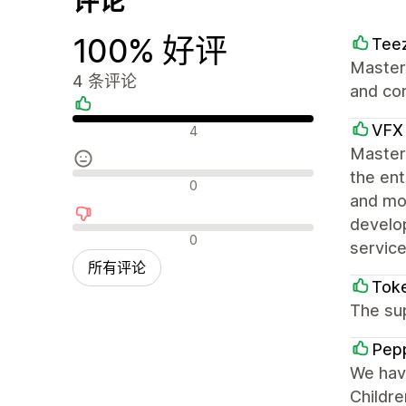
评论
100% 好评
Tee
Master 
4 条评论
and cor
好评
VFX
4
Masters
the ent
中评
0
and mob
develo
差评
0
service
所有评论
Tok
The su
Pep
We have
Childre