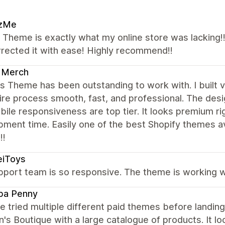
zMe
Theme is exactly what my online store was lacking!!
rected it with ease! Highly recommend!!
 Merch
 Theme has been outstanding to work with. I built v
ire process smooth, fast, and professional. The desi
ile responsiveness are top tier. It looks premium ri
pment time. Easily one of the best Shopify themes a
!!
eiToys
pport team is so responsive. The theme is working w
pa Penny
 tried multiple different paid themes before landing
n's Boutique with a large catalogue of products. It 