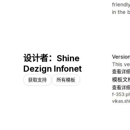
friendl
in the 
设计者：Shine
Version
This v
Dezign Infonet
查看详
模板文
获取支持
所有模板
查看详
设计师
f-353 p
vikas.s