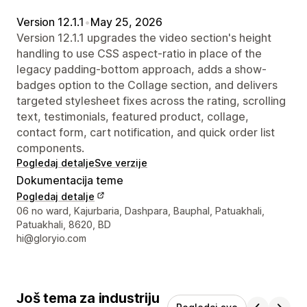
Version 12.1.1
•
May 25, 2026
Version 12.1.1 upgrades the video section's height
handling to use CSS aspect-ratio in place of the
legacy padding-bottom approach, adds a show-
badges option to the Collage section, and delivers
targeted stylesheet fixes across the rating, scrolling
text, testimonials, featured product, collage,
contact form, cart notification, and quick order list
components.
Pogledaj detalje
Sve verzije
Dokumentacija teme
Pogledaj detalje
Podaci za kontakt dizajnera
06 no ward, Kajurbaria, Dashpara, Bauphal, Patuakhali,
Patuakhali, 8620, BD
hi@gloryio.com
Još tema za industriju