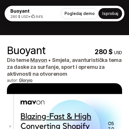
Buoyant
Pogledaj demo
Isprobaj
280 $ USD
•
94%
Buoyant
280 $
USD
Dio teme
Mavon
•
Smjela, avanturistička tema
za daske za surfanje, sport i opremu za
aktivnosti na otvorenom
autor:
Gloryio