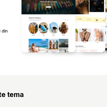
 din
tte tema