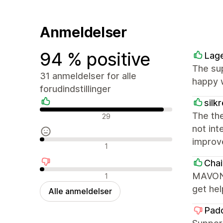
Anmeldelser
94 % positive
Lag
The sup
31 anmeldelser for alle
happy w
forudindstillinger
silk
Positive anmeldelser
The the
29
not int
improv
Neutrale anmeldelser
1
Chai
Negative anmeldelser
MAVON i
1
get hel
Alle anmeldelser
Pad