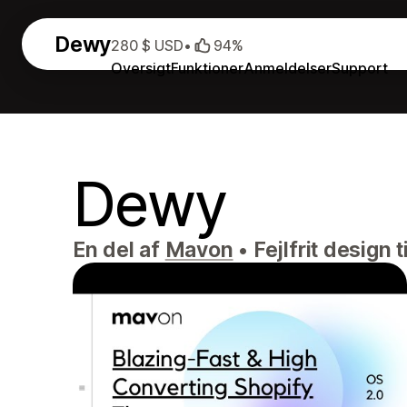
Dewy
280 $ USD
•
94%
Oversigt
Funktioner
Anmeldelser
Support
Dewy
En del af
Mavon
•
Fejlfrit design