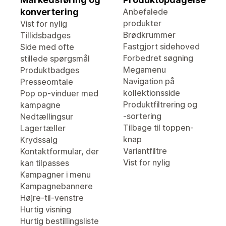
konvertering
Anbefalede
produkter
Vist for nylig
Brødkrummer
Tillidsbadges
Fastgjort sidehoved
Side med ofte
Forbedret søgning
stillede spørgsmål
Megamenu
Produktbadges
Navigation på
Presseomtale
kollektionsside
Pop op-vinduer med
Produktfiltrering og
kampagne
-sortering
Nedtællingsur
Tilbage til toppen-
Lagertæller
knap
Krydssalg
Variantfiltre
Kontaktformular, der
Vist for nylig
kan tilpasses
Kampagner i menu
Kampagnebannere
Højre-til-venstre
Hurtig visning
Hurtig bestillingsliste