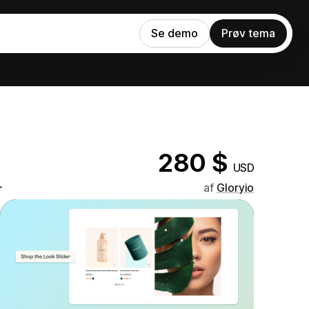
Se demo
Prøv tema
280 $
USD
r
af
Gloryio