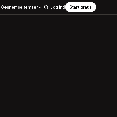
Gennemse temaer
Log ind
Start gratis