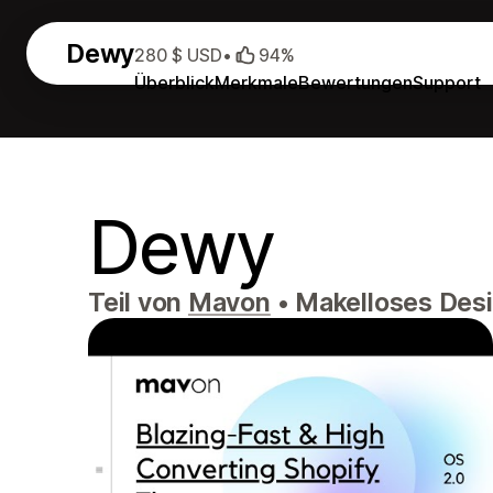
Dewy
280 $ USD
•
94%
Überblick
Merkmale
Bewertungen
Support
Dewy
Teil von
Mavon
•
Makelloses Desi