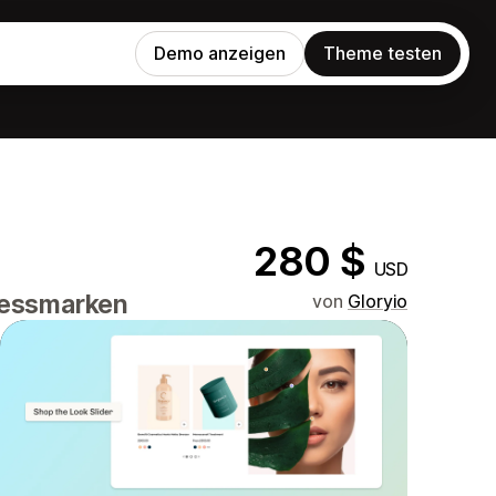
Demo anzeigen
Theme testen
280 $
USD
nessmarken
von
Gloryio