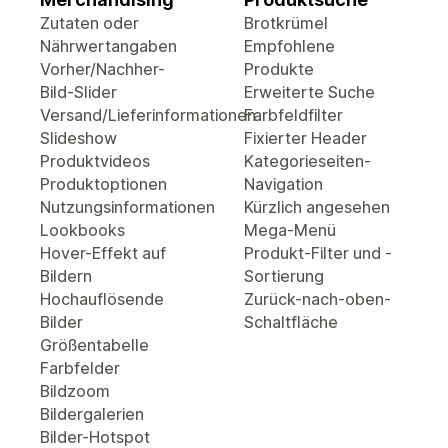
Zutaten oder
Brotkrümel
Nährwertangaben
Empfohlene
Vorher/Nachher-
Produkte
Bild-Slider
Erweiterte Suche
Versand/Lieferinformationen
Farbfeldfilter
Slideshow
Fixierter Header
Produktvideos
Kategorieseiten-
Produktoptionen
Navigation
Nutzungsinformationen
Kürzlich angesehen
Lookbooks
Mega-Menü
Hover-Effekt auf
Produkt-Filter und -
Bildern
Sortierung
Hochauflösende
Zurück-nach-oben-
Bilder
Schaltfläche
Größentabelle
Farbfelder
Bildzoom
Bildergalerien
Bilder-Hotspot