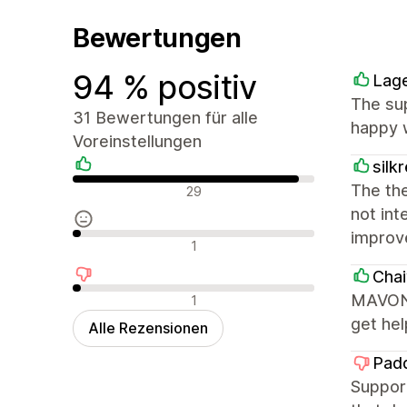
Bewertungen
94 % positiv
Lag
The sup
31 Bewertungen für alle
happy w
Voreinstellungen
silk
Positive Bewertungen
The the
29
not int
improv
Neutrale Bewertungen
1
Chai
Negative Bewertungen
MAVON i
1
get hel
Alle Rezensionen
Pad
Support