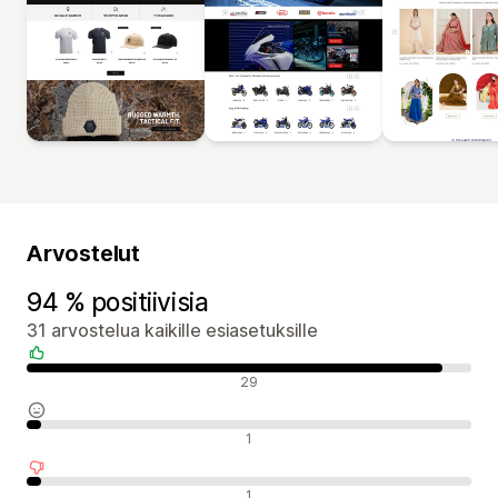
Arvostelut
94 % positiivisia
31 arvostelua kaikille esiasetuksille
Positiiviset arvostelut
29
Neutraalit arvostelut
1
Negatiiviset arvostelut
1