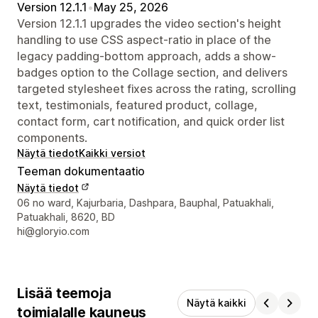
Version 12.1.1
•
May 25, 2026
Version 12.1.1 upgrades the video section's height
handling to use CSS aspect-ratio in place of the
legacy padding-bottom approach, adds a show-
badges option to the Collage section, and delivers
targeted stylesheet fixes across the rating, scrolling
text, testimonials, featured product, collage,
contact form, cart notification, and quick order list
components.
Näytä tiedot
Kaikki versiot
Teeman dokumentaatio
Näytä tiedot
Suunnittelijan yhteystiedot
06 no ward, Kajurbaria, Dashpara, Bauphal, Patuakhali,
Patuakhali, 8620, BD
hi@gloryio.com
Lisää teemoja
Näytä kaikki
toimialalle kauneus