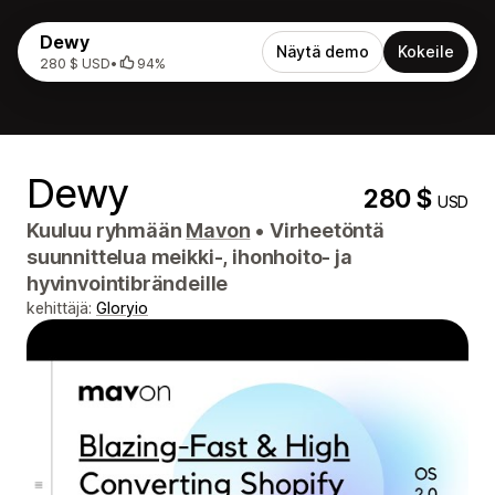
Dewy
Näytä demo
Kokeile
280 $ USD
•
94%
Dewy
280 $
USD
Kuuluu ryhmään
Mavon
•
Virheetöntä
suunnittelua meikki-, ihonhoito- ja
hyvinvointibrändeille
kehittäjä:
Gloryio