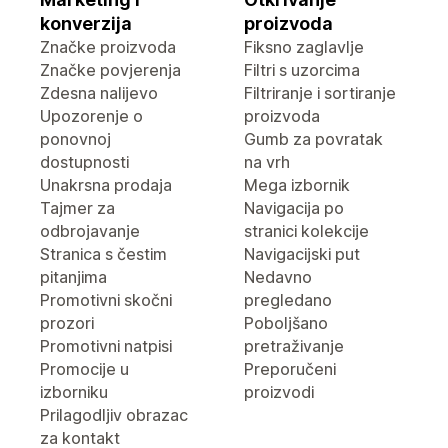
konverzija
proizvoda
Značke proizvoda
Fiksno zaglavlje
Značke povjerenja
Filtri s uzorcima
Zdesna nalijevo
Filtriranje i sortiranje
Upozorenje o
proizvoda
ponovnoj
Gumb za povratak
dostupnosti
na vrh
Unakrsna prodaja
Mega izbornik
Tajmer za
Navigacija po
odbrojavanje
stranici kolekcije
Stranica s čestim
Navigacijski put
pitanjima
Nedavno
Promotivni skočni
pregledano
prozori
Poboljšano
Promotivni natpisi
pretraživanje
Promocije u
Preporučeni
izborniku
proizvodi
Prilagodljiv obrazac
za kontakt