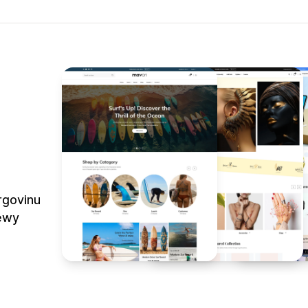
rgovinu
Dewy