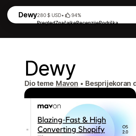
Dewy
280 $ USD
•
94%
Pregled
Značajke
Recenzije
Podrška
Dewy
Dio teme
Mavon
•
Besprijekoran d