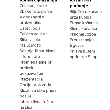
Zumiranje slike
plaćanje
Zbirke fotografija
Bilješke o košarici
Videozapisi o
Brza kupnja
proizvodima
Fiksna košarica
Uzorci boja
Klizna košarica
Tablica veličina
Prednarudžba
Slike visoke
Preuzimanja u
razlučivosti
trgovini
Sastojci ili nutritivne
Prijava putem
informacije
aplikacije Shop
Promjena slike pri
prelasku
pokazivačem
Prezentacija
Opcije proizvoda
Klizač za slike prije i
poslije
Interaktivna točka
na slici