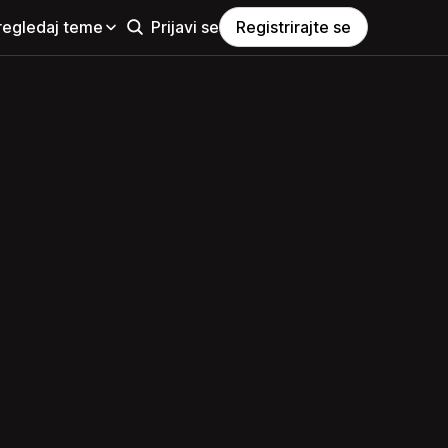
regledaj teme
Prijavi se
Registrirajte se