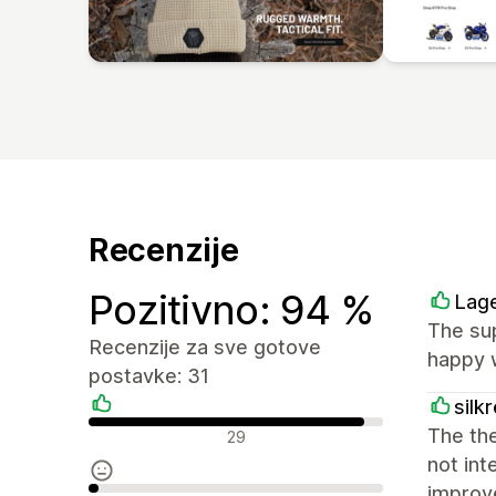
Recenzije
Pozitivno: 94 %
Lag
The sup
Recenzije za sve gotove
happy w
postavke: 31
silk
Pozitivne recenzije
The the
29
not int
improv