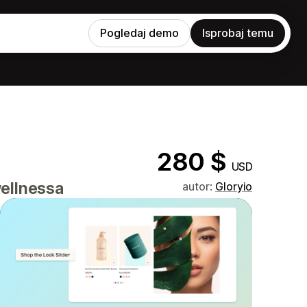
Pogledaj demo
Isprobaj temu
280 $
USD
wellnessa
autor:
Gloryio