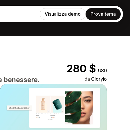
Visualizza demo
Prova tema
280 $
USD
 e benessere.
da
Gloryio