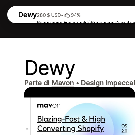
Dewy
280 $ USD
•
94%
Panoramica
Funzionalità
Recensioni
Assiste
Dewy
Parte di
Mavon
•
Design impeccabi