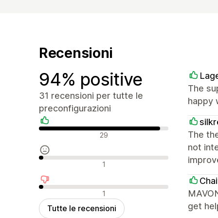
Recensioni
94% positive
Lag
The sup
31 recensioni per tutte le
happy w
preconfigurazioni
silk
Recensioni positive
The the
29
not int
improv
Recensioni neutrali
1
Chai
Recensioni negative
MAVON i
1
get hel
Tutte le recensioni