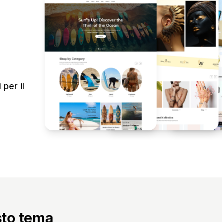
per il
sto tema