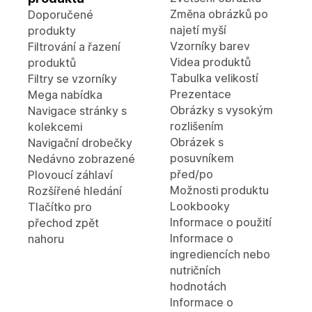
Změna obrázků po
Doporučené
najetí myší
produkty
Vzorníky barev
Filtrování a řazení
Videa produktů
produktů
Tabulka velikostí
Filtry se vzorníky
Prezentace
Mega nabídka
Obrázky s vysokým
Navigace stránky s
rozlišením
kolekcemi
Obrázek s
Navigační drobečky
posuvníkem
Nedávno zobrazené
před/po
Plovoucí záhlaví
Možnosti produktu
Rozšířené hledání
Lookbooky
Tlačítko pro
Informace o použití
přechod zpět
Informace o
nahoru
ingrediencích nebo
nutričních
hodnotách
Informace o