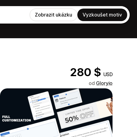
Zobrazit ukázku
Vyzkoušet motiv
280 $
USD
od
Gloryio