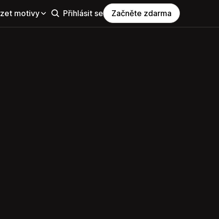
zet motivy
Přihlásit se
Začněte zdarma