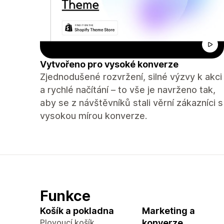
Vytvořeno pro vysoké konverze
Zjednodušené rozvržení, silné výzvy k akci
a rychlé načítání – to vše je navrženo tak,
aby se z návštěvníků stali věrní zákazníci s
vysokou mírou konverze.
Funkce
Košík a pokladna
Marketing a
Plovoucí košík
konverze