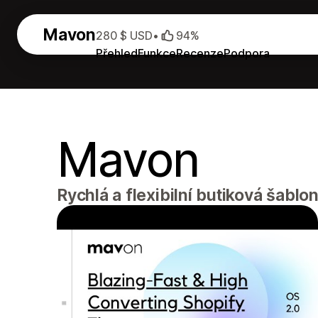
Mavon
280 $ USD
•
94%
Přehled
Funkce
Recenze
Podpora
Mavon
Rychlá a flexibilní butiková šabl