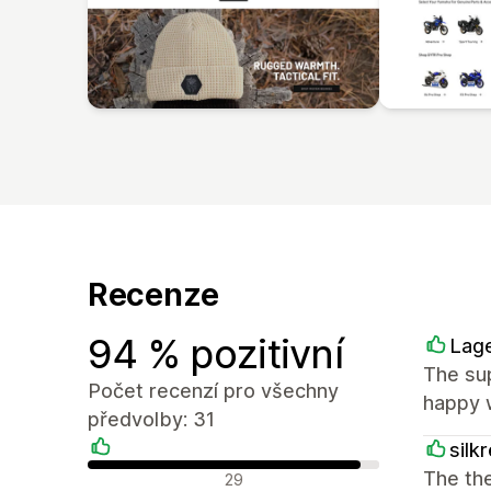
Recenze
94 % pozitivní
Lag
The sup
Počet recenzí pro všechny
happy w
předvolby: 31
silk
Pozitivní recenze
The the
29