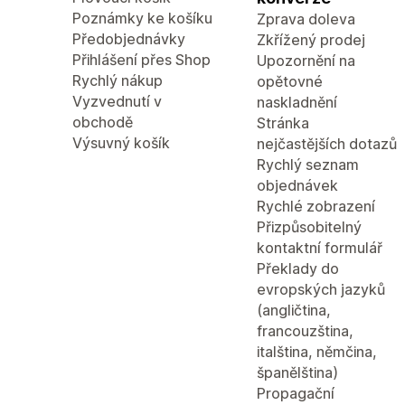
Poznámky ke košíku
Zprava doleva
Předobjednávky
Zkřížený prodej
Přihlášení přes Shop
Upozornění na
Rychlý nákup
opětovné
Vyzvednutí v
naskladnění
obchodě
Stránka
Výsuvný košík
nejčastějších dotazů
Rychlý seznam
objednávek
Rychlé zobrazení
Přizpůsobitelný
kontaktní formulář
Překlady do
evropských jazyků
(angličtina,
francouzština,
italština, němčina,
španělština)
Propagační