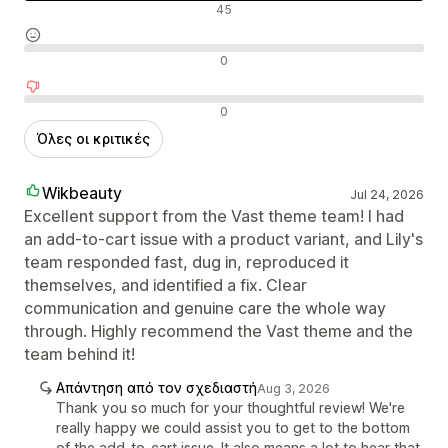
Θετικές κριτικές
45
Ουδέτερες κριτικές
0
Αρνητικές κριτικές
0
Όλες οι κριτικές
Wikbeauty
Jul 24, 2026
Excellent support from the Vast theme team! I had
an add-to-cart issue with a product variant, and Lily's
team responded fast, dug in, reproduced it
themselves, and identified a fix. Clear
communication and genuine care the whole way
through. Highly recommend the Vast theme and the
team behind it!
Απάντηση από τον σχεδιαστή
Aug 3, 2026
Thank you so much for your thoughtful review! We're
really happy we could assist you to get to the bottom
of the add-to-cart issue. It also means a lot to hear that