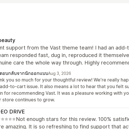
beauty
nt support from the Vast theme team! I had an add-to
team responded fast, dug in, reproduced it themselve
nuine care the whole way through. Highly recommend
ตอบกลับจากนักออกแบบ
Aug 3, 2026
nk you so much for your thoughtful review! We're really hap
 add-to-cart issue. It also means a lot to hear that you fel
in for recommending Vast. It was a pleasure working with yo
r store continues to grow.
EO DRIVE
⭐⭐⭐Not enough stars for this review. 100% satisfie
e amazing. It is so refreshing to find support that act