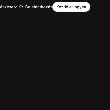
észése
Bejelentkezés
Kezdd el ingyen