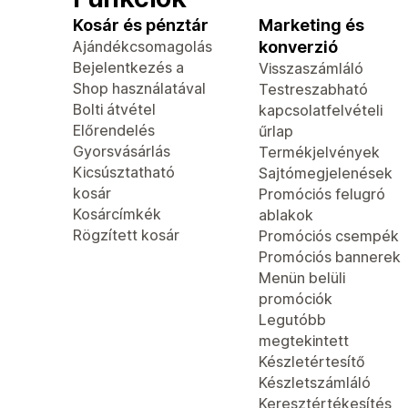
Kosár és pénztár
Marketing és
Ajándékcsomagolás
konverzió
Bejelentkezés a
Visszaszámláló
Shop használatával
Testreszabható
Bolti átvétel
kapcsolatfelvételi
Előrendelés
űrlap
Gyorsvásárlás
Termékjelvények
Kicsúsztatható
Sajtómegjelenések
kosár
Promóciós felugró
Kosárcímkék
ablakok
Rögzített kosár
Promóciós csempék
Promóciós bannerek
Menün belüli
promóciók
Legutóbb
megtekintett
Készletértesítő
Készletszámláló
Keresztértékesítés