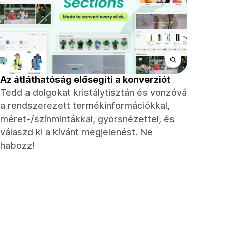
Az átláthatóság elősegíti a konverziót
Tedd a dolgokat kristálytisztán és vonzóvá
a rendszerezett termékinformációkkal,
méret-/színmintákkal, gyorsnézettel, és
válaszd ki a kívánt megjelenést. Ne
habozz!