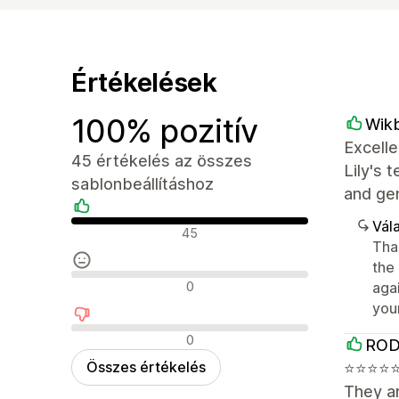
Értékelések
100% pozitív
Wik
Excelle
45 értékelés az összes
Lily's 
sablonbeállításhoz
and ge
Vála
Pozitív értékelések
45
Tha
the
Semleges értékelések
0
aga
you
Negatív értékelések
0
ROD
Összes értékelés
⭐⭐⭐⭐⭐⭐
They ar