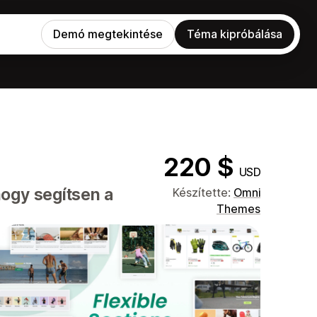
Demó megtekintése
Téma kipróbálása
220 $
USD
ogy segítsen a
Készítette:
Omni
Themes