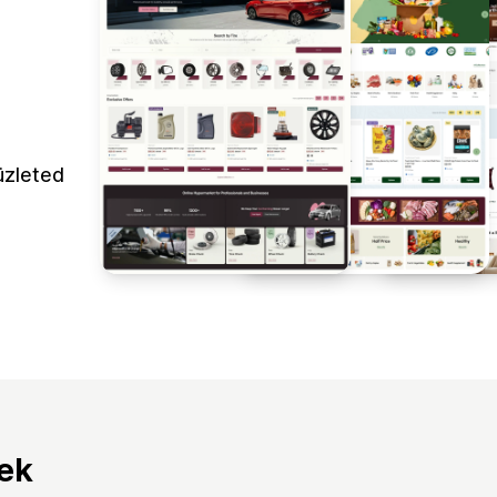
üzleted
tek