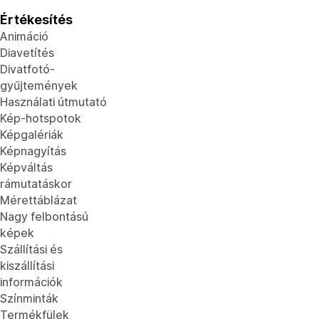
Értékesítés
Animáció
Diavetítés
Divatfotó-
gyűjtemények
Használati útmutató
Kép-hotspotok
Képgalériák
Képnagyítás
Képváltás
rámutatáskor
Mérettáblázat
Nagy felbontású
képek
Szállítási és
kiszállítási
információk
Színminták
Termékfülek