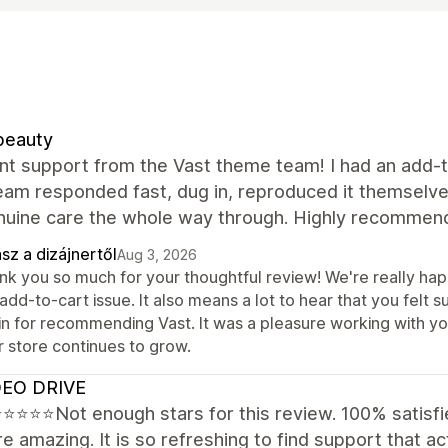
beauty
nt support from the Vast theme team! I had an add-to
team responded fast, dug in, reproduced it themselve
nuine care the whole way through. Highly recommend
sz a dizájnertől
Aug 3, 2026
nk you so much for your thoughtful review! We're really hap
 add-to-cart issue. It also means a lot to hear that you fel
in for recommending Vast. It was a pleasure working with yo
r store continues to grow.
EO DRIVE
⭐⭐⭐Not enough stars for this review. 100% satisfie
e amazing. It is so refreshing to find support that act