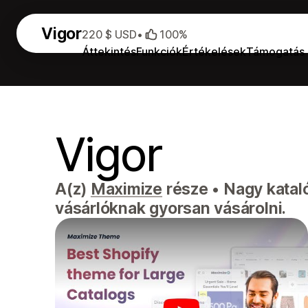
Vigor
220 $ USD
•
100%
Áttekintés
Funkciók
Értékelések
Támogatás
Vigor
A(z)
Maximize
része
•
Nagy kataló
vásárlóknak gyorsan vásárolni.