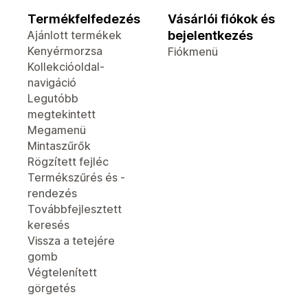
Termékfelfedezés
Vásárlói fiókok és
Ajánlott termékek
bejelentkezés
Kenyérmorzsa
Fiókmenü
Kollekcióoldal-
navigáció
Legutóbb
megtekintett
Megamenü
Mintaszűrők
Rögzített fejléc
Termékszűrés és -
rendezés
Továbbfejlesztett
keresés
Vissza a tetejére
gomb
Végtelenített
görgetés