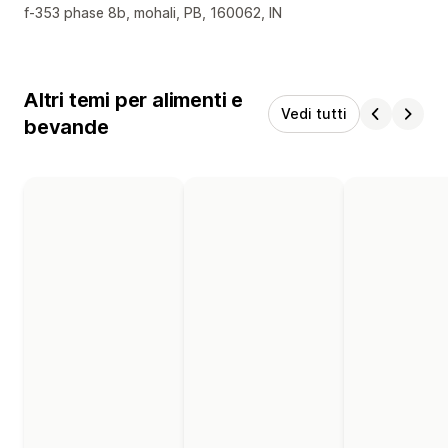
Recapiti del designer
f-353 phase 8b, mohali, PB, 160062, IN
Altri temi per alimenti e
Vedi tutti
bevande